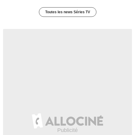
- 1 Episode :
3
Steve Witting
Toutes les news Séries TV
Prêtre
- 1 Episode :
4
Jacob Gutierrez
Cole Adkins
- 1 Episode :
5
Liza Priscilla Fernandez
Infirmière Darna Bautista
- 1 Episode :
6
Tricia Alexandro
Mme Renfrow
- 1 Episode :
7
Hollis McCarthy
Juge Raney
- 1 Episode :
8
Mark Zeisler
Juge Sullivan
- 1 Episode :
9
Susan Blackwell
Dr. Rainey
- 1 Episode :
10