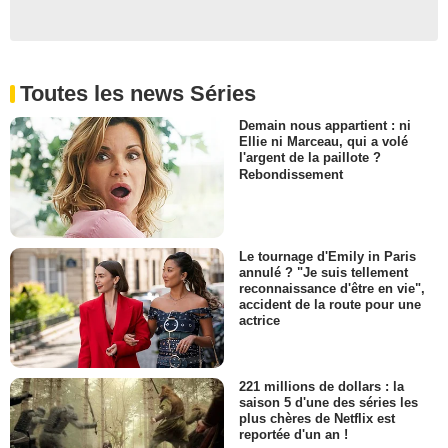
Brit Whittle
Dave Whitney
- 1 Episode :
3
Yvonna Pearson
Gretchen Tyler
Toutes les news Séries
- 1 Episode :
4
Demain nous appartient : ni
Todd Susman
Ellie ni Marceau, qui a volé
Juge Cleary
l'argent de la paillote ?
- 1 Episode :
5
Rebondissement
Deborah Hedwall
Juge Hancock
- 1 Episode :
7
T. Ryder Smith
Le tournage d'Emily in Paris
Dr. Latham
annulé ? "Je suis tellement
reconnaissance d'être en vie",
- 1 Episode :
8
accident de la route pour une
Stacey Roca
actrice
Tracey Brennan
- 1 Episode :
9
Amy Hargreaves
221 millions de dollars : la
Kathleen Peterson
saison 5 d'une des séries les
- 1 Episode :
10
plus chères de Netflix est
reportée d'un an !
Donnie Keshawarz