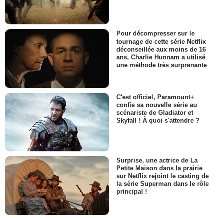
Detective Kaminsky
- 1 Episode :
11
Alma Cuervo
Juge Argawal
Pour décompresser sur le
tournage de cette série Netflix
- 1 Episode :
12
déconseillée aux moins de 16
Chelsea Debo
ans, Charlie Hunnam a utilisé
Rachel Carter
une méthode très surprenante
- 1 Episode :
13
Hadi Tabbal
Brooks Boseman
C'est officiel, Paramount+
- 1 Episode :
14
confie sa nouvelle série au
scénariste de Gladiator et
Jim Bracchitta
Skyfall ! À quoi s'attendre ?
Tom Messina
- 1 Episode :
15
Zack Abramowitz
Huissier
Surprise, une actrice de La
- 1 Episode :
1
Petite Maison dans la prairie
sur Netflix rejoint le casting de
Jennifer Roszell
la série Superman dans le rôle
Denise Danford
principal !
- 1 Episode :
2
Janis Dardaris
Juge Dalton