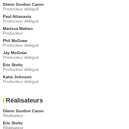
David Sherman
Glenn Gordon Caron
Producteur délégué
- 1 Episode :
16
Paul Attanasio
Lawrence Gilliard Jr.
Producteur délégué
Procureur Benjamin
- 1 Episode :
1
Marissa Matteo
Producteur
Mercedes Ruehl
Juge Hudson
Phil McGraw
Producteur délégué
- 1 Episode :
2
Jay McGraw
Jacob Pitts
Producteur délégué
Roland Terrell
- 1 Episode :
3
Eric Stoltz
Producteur délégué
Jenny Jules
Hatcher
Katie Johnson
Producteur délégué
- 1 Episode :
4
Janel Moloney
ADA Sutherland
Réalisateurs
- 1 Episode :
5
Maddie Corman
Glenn Gordon Caron
Marcia Grossman
Réalisateur
- 1 Episode :
6
Eric Stoltz
Celeste Oliva
Réalisateur