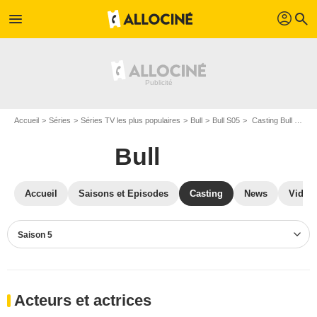
profil
menu
search
Accueil
Séries
Séries TV les plus populaires
Bull
Bull S05
Casting Bull S05
Bull
Accueil
Saisons et Episodes
Casting
News
Vidéo
Saison 5
Acteurs et actrices