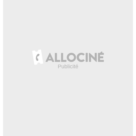
Mandy Gonzalez
Patricia Ariaz
- 1 Episode :
3
Graham Powell
Agent Williams
- 1 Episode :
4
Scott Aiello
Detective Daniels
- 1 Episode :
5
Caris Vujcec
Dr. Kendra Collier
- 1 Episode :
6
Avery Glymph
Agent Braxton
- 1 Episode :
8
Enid Graham
Juge Wallace
- 1 Episode :
9
Alton Fitzgerald White
Juge Tahani
- 1 Episode :
10
Joris Stuyck