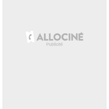
Victor Slezak
Eric Godford
- 1 Episode :
9
Samrat Chakrabarti
Jai
- 1 Episode :
10
Adrianna Mitchell
ADA Olson
- 1 Episode :
12
Veanne Cox
Juge Graves
- 1 Episode :
13
Stacey Sargeant
ADA Barrrett
- 1 Episode :
14
Gillian Saker
Heather Shaughnessy
- 1 Episode :
15
Phumzile Sitole
Angela Davidson
- 1 Episode :
1