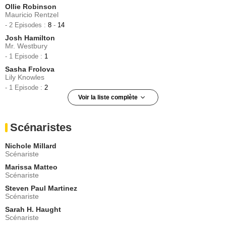
Ollie Robinson
Mauricio Rentzel
- 2 Episodes :
8
-
14
Josh Hamilton
Mr. Westbury
- 1 Episode :
1
Sasha Frolova
Lily Knowles
- 1 Episode :
2
Voir la liste complète
Britne Oldford
Ronnie Vincent
Scénaristes
- 1 Episode :
3
David Furr
Nichole Millard
Greg Valerian
Scénariste
- 1 Episode :
4
Marissa Matteo
Rey Lucas
Scénariste
Liam Wright
Steven Paul Martinez
- 1 Episode :
5
Scénariste
Amber Gray
Dr. Kinsey
Sarah H. Haught
Scénariste
- 1 Episode :
6