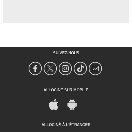
Kiril Sidorenko
- 1 Episode :
11
Zuzanna Szadkowski
Emily Kaminsky
- 1 Episode :
12
Lynne Taylor
Dr. Diposo
- 1 Episode :
13
SUIVEZ-NOUS
Amy Hohn
Juge Volk
- 1 Episode :
14
Kenita Miller
Jurée #4 / Elaine Yarsborough
- 1 Episode :
16
ALLOCINÉ SUR MOBILE
Allison Wick
Serveuse
- 1 Episode :
1
Ben Jaeger-Thomas
David Deakin
- 1 Episode :
2
ALLOCINÉ À L'ÉTRANGER
Wadi Jones
Darius Jones