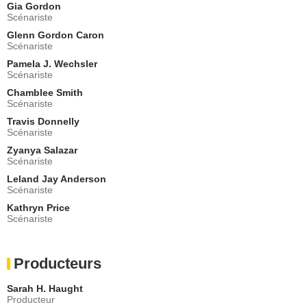
Gia Gordon
Daisy Garrison
Scénariste
Alicia Doherty
- 1 Episode :
7
Glenn Gordon Caron
Scénariste
Frank Wood
Dr. Edwin Pruitt
Pamela J. Wechsler
Scénariste
- 1 Episode :
8
Chamblee Smith
Callie Thorne
Scénariste
Madeline McBride
- 1 Episode :
9
Travis Donnelly
Scénariste
Aryaan Arora
Taj
Zyanya Salazar
Scénariste
- 1 Episode :
10
Alexa Mareka
Leland Jay Anderson
Holly Kerrigan
Scénariste
- 1 Episode :
13
Kathryn Price
Scénariste
Kaden Alexander Hughes
Callum Hartwell
- 1 Episode :
14
Producteurs
Gino Anthony Pesi
Hank Alston
Sarah H. Haught
- 1 Episode :
15
Producteur
David Wilson Barnes