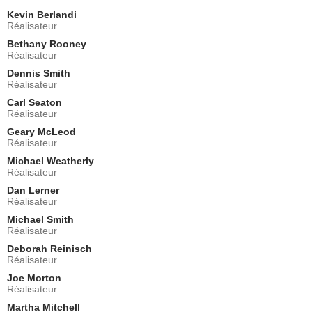
AUSA Young
Kevin Berlandi
- 1 Episode :
7
Réalisateur
Victor Williams
AUSA Rosenberg
Bethany Rooney
Réalisateur
- 1 Episode :
8
Dennis Smith
Michael Park
Réalisateur
Keith Watkins
- 1 Episode :
9
Carl Seaton
Réalisateur
Michael Maliakel
Arin
Geary McLeod
Réalisateur
- 1 Episode :
10
Michael Weatherly
Talene Monahon
Réalisateur
ADA Conway
- 1 Episode :
13
Dan Lerner
Réalisateur
Jazzy Kae
Anna
Michael Smith
Réalisateur
- 1 Episode :
14
Armando Riesco
Deborah Reinisch
AUSA Olsen
Réalisateur
- 1 Episode :
15
Joe Morton
Réalisateur
Michelle Wilson
Gina West
Martha Mitchell