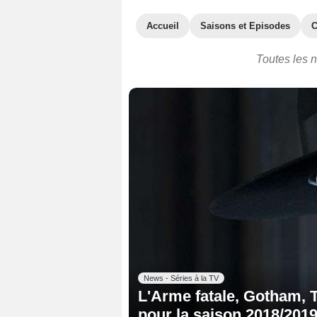
Accueil
Saisons et Episodes
C
Toutes les n
News - Séries à la TV
L'Arme fatale, Gotham, T
pour la saison 2018/2