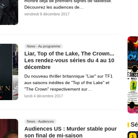
montre déjà de premiers signes de faiblesse.
Découvrez les audiences de…
vendredi 8 décembre 2017
News - Au programme
Liar, Top of the Lake, The Crown...
Les rendez-vous séries du 4 au 10
décembre
Du nouveau thriller britannique "Liar" sur TF1
aux saisons inédites de "Top of the Lake" et
"The Crown" respectivement sur…
lundi 4 décembre 2017
News - Audiences
Sé
Audiences US : Murder stable pour
son final de mi-saison
1