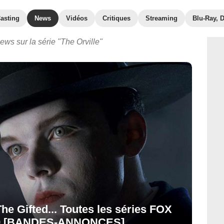
asting
News
Vidéos
Critiques
Streaming
Blu-Ray, 
ews sur la série "The Orville"
he Gifted... Toutes les séries FOX
019 [BANDES-ANNONCES]