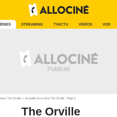
ÉRIES
STREAMING
TVACTU
VIDÉOS
VOD
News The Orville
Actualité de la série The Orville - Page 2
The Orville