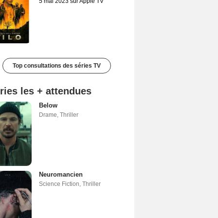
5 mai 2023 sur Apple TV
Top consultations des séries TV
ries les + attendues
Below
Drame
,
Thriller
Neuromancien
Science Fiction
,
Thriller