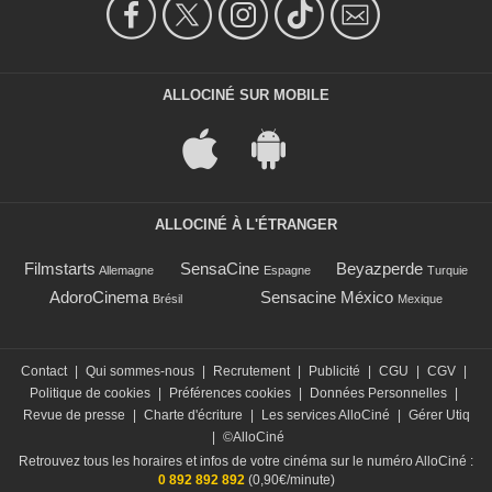
ALLOCINÉ SUR MOBILE
ALLOCINÉ À L'ÉTRANGER
Filmstarts
SensaCine
Beyazperde
Allemagne
Espagne
Turquie
AdoroCinema
Sensacine México
Brésil
Mexique
Contact
|
Qui sommes-nous
|
Recrutement
|
Publicité
|
CGU
|
CGV
|
Politique de cookies
|
Préférences cookies
|
Données Personnelles
|
Revue de presse
|
Charte d'écriture
|
Les services AlloCiné
|
Gérer Utiq
|
©AlloCiné
Retrouvez tous les horaires et infos de votre cinéma sur le numéro AlloCiné :
0 892 892 892
(0,90€/minute)