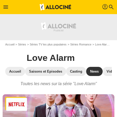
profil
menu
search
Accueil
Séries
Séries TV les plus populaires
Séries Romance
Love Alarm
Act
Love Alarm
Accueil
Saisons et Episodes
Casting
News
Vidéo
Toutes les news sur la série "Love Alarm"