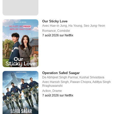
Our Sticky Love
Avec
Hae-in Jung
,
Ha Young
,
Seo Jung-Yeon
Romance
,
Comédie
7 août 2026 sur Netflix
Operation Safed Saagar
De
Abhijeet Singh Parmar
,
Kushal Srivastava
Avec
Harssh Singh
,
Pawan Chopra
,
Adittya Singh
Rraghuwanshi
Action
,
Drame
7 août 2026 sur Netflix