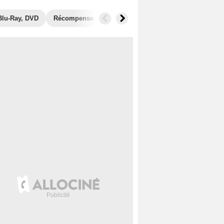
Blu-Ray, DVD
Récompenses
Photos
Secrets de tournage