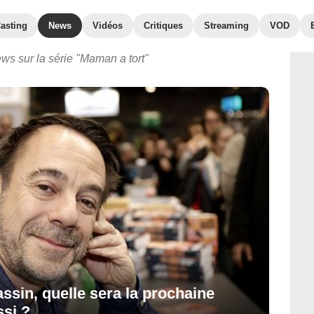
asting
News
Vidéos
Critiques
Streaming
VOD
ws sur la série "Maman a tort"
ssin, quelle sera la prochaine
ssi ?