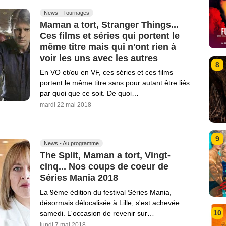
News - Tournages
Maman a tort, Stranger Things...
Ces films et séries qui portent le
même titre mais qui n'ont rien à
voir les uns avec les autres
8
En VO et/ou en VF, ces séries et ces films
portent le même titre sans pour autant être liés
par quoi que ce soit. De quoi…
mardi 22 mai 2018
9
News - Au programme
The Split, Maman a tort, Vingt-
cinq... Nos coups de coeur de
Séries Mania 2018
La 9ème édition du festival Séries Mania,
désormais délocalisée à Lille, s'est achevée
10
samedi. L'occasion de revenir sur…
lundi 7 mai 2018