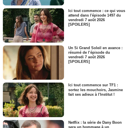
Elijah
- 1 Episode :
7
Ici tout commence : ce qui vous
attend dans l'épisode 1497 du
Bob Glouberman
vendredi 7 août 2026
Abraham Putnitsky
[SPOILERS]
- 1 Episode :
8
Bari Hyman
Helen
- 1 Episode :
1
Un Si Grand Soleil en avance :
David Lautman
résumé de l’épisode du
Abraham
vendredi 7 août 2026
[SPOILERS]
- 1 Episode :
7
Rita Zohar
Esther Schwartzman
- 1 Episode :
8
Ici tout commence sur TF1 :
Betsy Zajko
sortez les mouchoirs, Jasmine
Eleanor
fait ses adieux à l'Institut !
- 1 Episode :
1
Nathan Madden
Ernst
- 1 Episode :
7
Netflix : la série de Dany Boon
Irina Dubova
sera un hommage à un
Vadoma Orsos