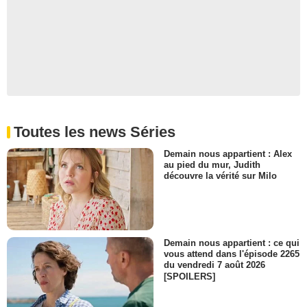
Jana Nawartschi
Liesel Rigard
- 1 Episode :
7
Alexandra Lemosle
Magistrate Marion Jenneret
- 1 Episode :
8
Alan Blumenfeld
Rabbi Arnald
- 1 Episode :
1
Toutes les news Séries
Marius Biegai
Maximilian Moritz
Demain nous appartient : Alex
- 1 Episode :
3
au pied du mur, Judith
découvre la vérité sur Milo
Maisie Klompus
Rivka
- 1 Episode :
7
Mark Bramhall
Albert Speer
Demain nous appartient : ce qui
- 1 Episode :
8
vous attend dans l'épisode 2265
Susan Berger
du vendredi 7 août 2026
Rivka
[SPOILERS]
- 1 Episode :
1
Patrick Gorman