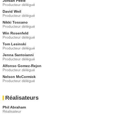
Jordan Peele
Helga Hansöm
Producteur délégué
- 1 Episode :
7
David Weil
Josh Zuckerman
Producteur délégué
Benjamin Kramer
Nikki Toscano
- 1 Episode :
8
Producteur délégué
Allan Wasserman
Win Rosenfeld
Juge
Producteur délégué
- 1 Episode :
1
Tom Lesinski
Zdenek Maryska
Producteur délégué
Herr Müntz
Jenna Santoianni
- 1 Episode :
4
Producteur délégué
London Covington
Malika
Alfonso Gomez-Rejon
Producteur délégué
- 1 Episode :
5
Nelson McCormick
Reed Michael Campbell
Producteur délégué
Hugo
- 1 Episode :
7
Kenneth Tigar
Réalisateurs
Keinz Richter
- 1 Episode :
8
Phil Abraham
Bjorn Johnson
Réalisateur
Propriétaire boutique