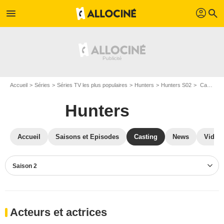
profil
menu
search
Accueil
Séries
Séries TV les plus populaires
Hunters
Hunters S02
Casting Hunters S02
Hunters
Accueil
Saisons et Episodes
Casting
News
Vidéo
Saison 2
Acteurs et actrices