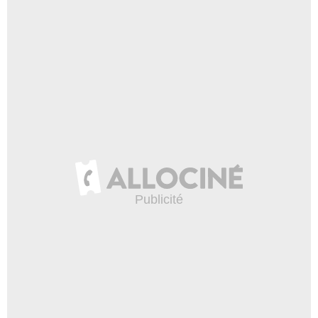
Angel Harper
Lorraine Collins
- 1 Episode :
8
Scott Michael Morgan
Officier Hanks
- 1 Episode :
3
Charlene Geisler
Anja
- 1 Episode :
5
Stephan Goldbach
Tomas Rigard
- 1 Episode :
7
Weston Nathanson
Archibald Hollings
- 1 Episode :
8
Warren Sweeney
Fritz Schneider
- 1 Episode :
3
Manu Fullola
Dr. Blanco
- 1 Episode :
5