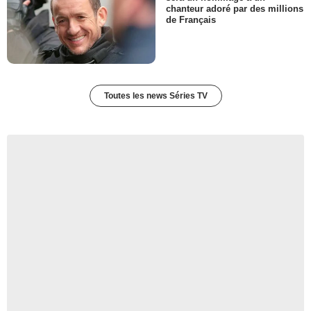
chanteur adoré par des millions
- 1 Episode :
8
de Français
Mary Eileen O'Donnell
Madame Amour
- 1 Episode :
1
Tommy Bechtold
Matthias
Toutes les news Séries TV
- 1 Episode :
7
Bernardo Hiller
Isaac Wolff
- 1 Episode :
8
Patrick Wenk-Wolff
Patrick
- 1 Episode :
7
Christine Elliott
Sara Weil
- 1 Episode :
8
Christopher Corbin
Anders
- 1 Episode :
7
Josef Urban
Gert