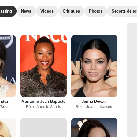
asting
News
Vidéos
Critiques
Photos
Secrets de t
andez
Marianne Jean-Baptiste
Jenna Dewan
'Brien
Rôle : Annette Sands
Rôle : Joanna Kassem