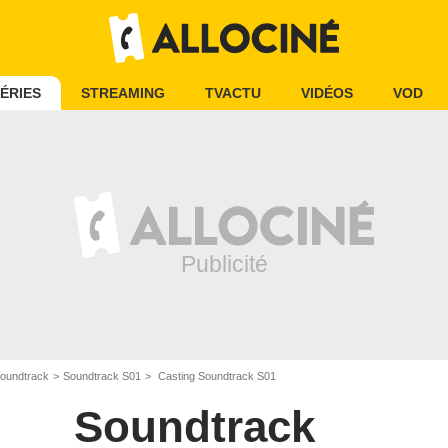
ÉRIES
STREAMING
TVACTU
VIDÉOS
VOD
oundtrack
Soundtrack S01
Casting Soundtrack S01
Soundtrack