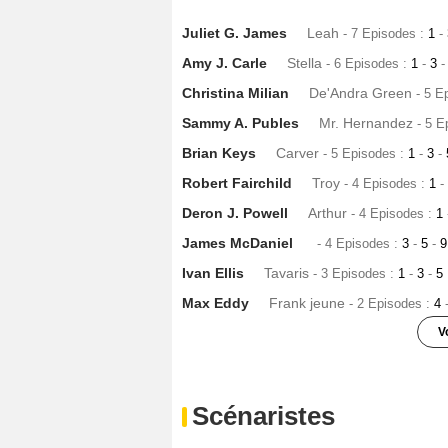
Juliet G. James
Leah
- 7 Episodes :
1
-
Amy J. Carle
Stella
- 6 Episodes :
1
-
3
-
Christina Milian
De'Andra Green
- 5 E
Sammy A. Publes
Mr. Hernandez
- 5 E
Brian Keys
Carver
- 5 Episodes :
1
-
3
-
Robert Fairchild
Troy
- 4 Episodes :
1
-
Deron J. Powell
Arthur
- 4 Episodes :
1
James McDaniel
- 4 Episodes :
3
-
5
-
Ivan Ellis
Tavaris
- 3 Episodes :
1
-
3
-
5
Max Eddy
Frank jeune
- 2 Episodes :
4
V
Kyle Riabko
Levi Gordon
- 2 Episodes 
Stephen Schneider
Jake
- 2 Episodes 
Scénaristes
Amy Irving
- 2 Episodes :
4
-
7