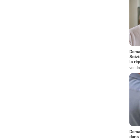
10
0
Episodes :
6
-
10
es :
4
-
7
9
-
10
Demai
Soizi
pisodes :
1
-
3
la ré
vendr
1
-
5
- 1 Episode :
4
ode :
4
Demai
dans 