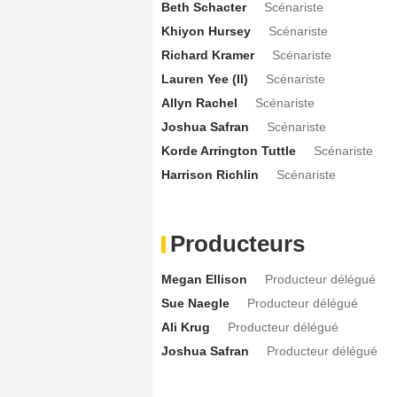
Beth Schacter
Scénariste
Amber Jackson
Moet
- 2 Episodes :
2
-
Khiyon Hursey
Scénariste
Sarah Glavin
Rocky
- 2 Episodes :
2
-
1
Richard Kramer
Scénariste
Cher Alvarez
Zoe
- 2 Episodes :
5
-
9
Lauren Yee (II)
Scénariste
Amy Laughlin
Rebecca Sherman
- 2 
Allyn Rachel
Scénariste
Olivia James
Nellie à 12 ans
- 2 Episod
Joshua Safran
Scénariste
Monica Orozco
Lourdes
- 2 Episodes :
Korde Arrington Tuttle
Scénariste
Cassidy Slaughter-Mason
Patty
- 2 E
Harrison Richlin
Scénariste
Bernard Gilbert
Ronald
- 2 Episodes :
Samantha Robinson (I)
Margot jeune
Producteurs
Josh Helman
- 1 Episode :
8
Johanna Braddy
- 1 Episode :
2
Megan Ellison
Producteur délégué
Santigold
- 1 Episode :
10
Sue Naegle
Producteur délégué
Ali Krug
Producteur délégué
John Asher
Jonah "Dix" Dixon
- 1 Epis
Joshua Safran
Producteur délégué
Adam Chanler-Berat
- 1 Episode :
8
Paige Patterson
Kimora
- 1 Episode :
8