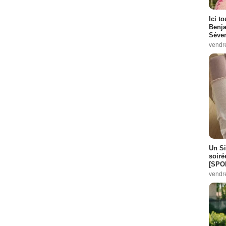
Ici t
:
9
Benj
Séver
5
vendr
 :
8
Un Si
soiré
[SPO
vendr
isode :
1