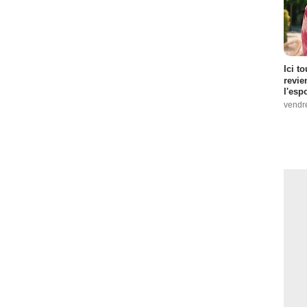
 Episode :
1
Ici t
revie
l'esp
vendr