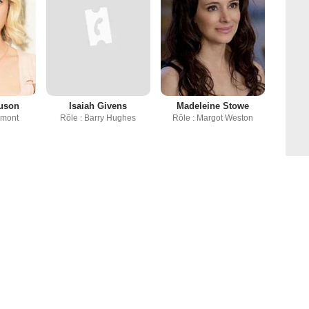
uson
Isaiah Givens
Madeleine Stowe
umont
Rôle : Barry Hughes
Rôle : Margot Weston