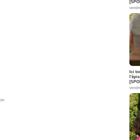
[SPO
vendr
e :
4
pisode :
8
pisode :
4
sode :
8
Ici t
l'épi
[SPO
vendr
6
 :
7
ion
2