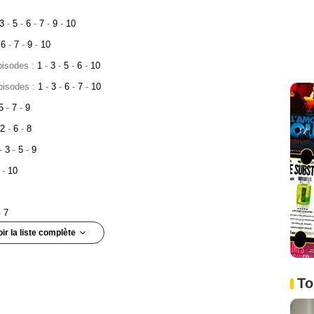
3
-
5
-
6
-
7
-
9
-
10
6
-
7
-
9
-
10
pisodes :
1
-
3
-
5
-
6
-
10
pisodes :
1
-
3
-
6
-
7
-
10
5
-
7
-
9
2
-
6
-
8
-
3
-
5
-
9
9
-
10
-
7
oir la liste complète
:
1
-
2
:
1
-
3
To