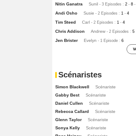
Nitin Ganatra
Sunil
- 3 Episodes :
2
-
8
-
Andi Osho
Susie
- 2 Episodes :
1
-
4
Tim Steed
Carl
- 2 Episodes :
1
-
4
Chris Addison
Andrew
- 2 Episodes :
5
Jen Brister
Evelyn
- 1 Episode :
6
V
Andi Oshi
Susie
- 1 Episode :
3
Rebecca Callard
Rebekah
- 1 Episode 
Scénaristes
Dean Fagan
Jameson
- 1 Episode :
7
Simon Blackwell
Scénariste
Annie Cowan
Kathy
- 1 Episode :
9
Gabby Best
Scénariste
Grainne Keenan
Siobhan
- 1 Episode :
Daniel Cullen
Scénariste
Sandra Huggett
Ros
- 1 Episode :
5
Rebecca Callard
Scénariste
Janet Kumah
Shiloh
- 1 Episode :
6
Glenn Taylor
Scénariste
Laura Aikman
Kirsty
- 1 Episode :
7
Sonya Kelly
Scénariste
Nicola Sloane
Rose
- 1 Episode :
9