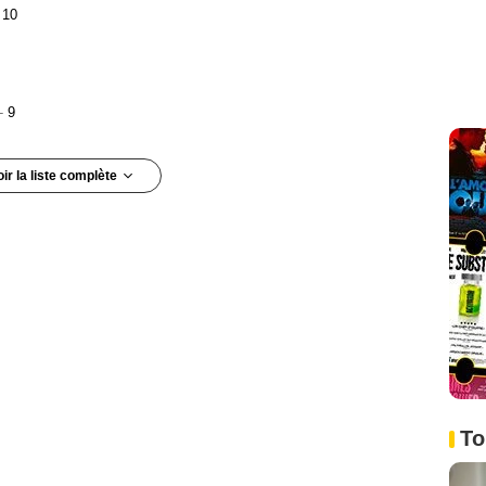
10
-
9
oir la liste complète
:
6
4
To