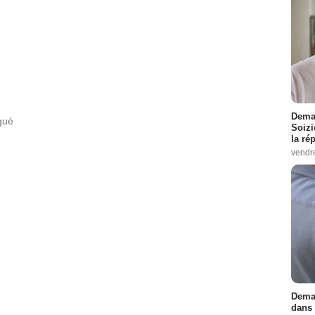
Demai
gué
Soizi
la ré
vendr
Demai
dans 