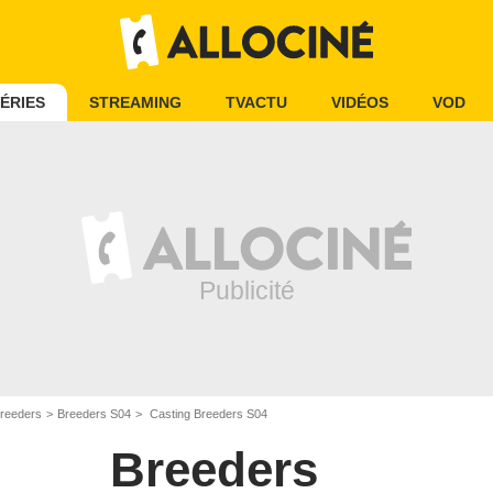
ÉRIES
STREAMING
TVACTU
VIDÉOS
VOD
reeders
Breeders S04
Casting Breeders S04
Breeders