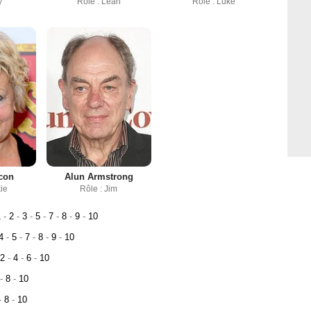
y
Rôle : Leah
Rôle : Luke
con
Alun Armstrong
kie
Rôle : Jim
1
-
2
-
3
-
5
-
7
-
8
-
9
-
10
4
-
5
-
7
-
8
-
9
-
10
2
-
4
-
6
-
10
-
8
-
10
-
8
-
10