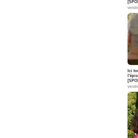
[SPO
vendr
ode :
8
8
Ici t
l'épi
[SPO
vendr