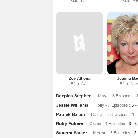
Rôle : Paul
Rôle : All
Zoë Athena
Joanna Ba
Rôle : Ava
Rôle : Jac
Deepica Stephen
Maya
- 8 Episodes :
Jessie Williams
Holly
- 7 Episodes :
3
-
Patrick Baladi
Darren
- 5 Episodes :
1
-
Ruby Fubara
Grace
- 4 Episodes :
3
-
5
Sunetra Sarker
Meena
- 3 Episodes :
2