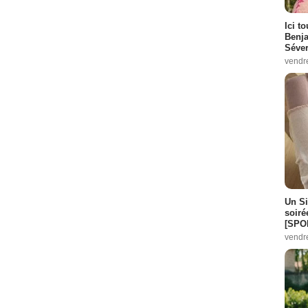
Ici t
Benj
Séver
vendr
Un Si
soiré
[SPO
vendr