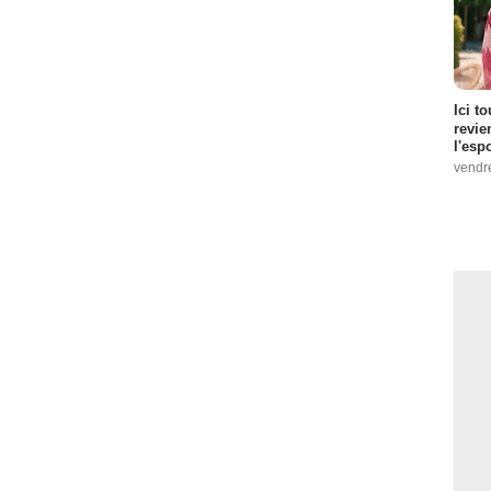
Ici t
revie
l'esp
vendr