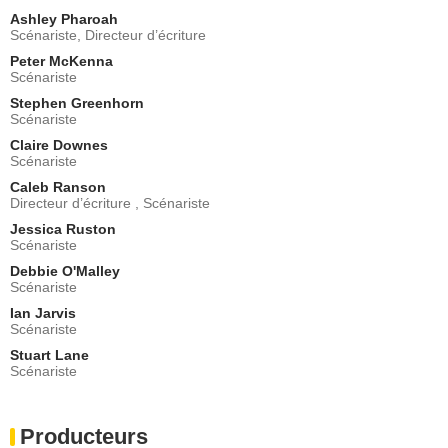
Victoria Smurfit
Ashley Pharoah
Lady Clemency Rowbotham
Scénariste, Directeur d’écriture
- 1 Episode :
5
Peter McKenna
Gary Beadle
Scénariste
Bass Reeves
Stephen Greenhorn
- 1 Episode :
7
Scénariste
Dolly Wells
Estella
Claire Downes
Scénariste
- 1 Episode :
8
Caleb Ranson
André Penvern
Directeur d’écriture , Scénariste
M. Lome
- 1 Episode :
1
Jessica Ruston
Scénariste
Simone Coppo
Marco
Debbie O'Malley
Scénariste
- 1 Episode :
2
Ian Jarvis
Shivani Ghai
Scénariste
Aouda
- 1 Episode :
4
Stuart Lane
Scénariste
Robert Coutts
Chanteur Reform Club 1
- 1 Episode :
6
Producteurs
John Light