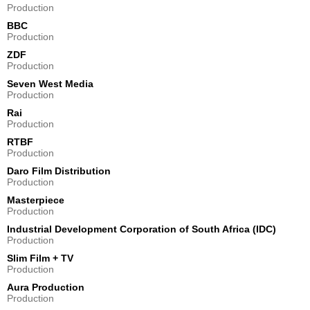
Production
Alexandru Bindea
BBC
Machiniste train
Production
- 1 Episode :
2
ZDF
Raees Mohammed
Production
Commerçant arabe
Seven West Media
- 1 Episode :
3
Production
Sandra Pow Chong
Rai
Femme Tanka
Production
- 1 Episode :
5
RTBF
Gordon Van Der Spuy
Production
Chanteur Reform Club 3
Daro Film Distribution
- 1 Episode :
6
Production
Eduard Bartha
Cocher diligence
Masterpiece
Production
- 1 Episode :
7
Industrial Development Corporation of South Africa (IDC)
George Birsan
Production
Homme arrogant 2
- 1 Episode :
8
Slim Film + TV
Production
Christine Brücher
Sœur Catherine
Aura Production
Production
- 1 Episode :
1