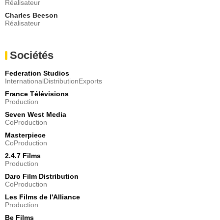
Réalisateur
- 1 Episode :
4
Charles Beeson
Thomas Chaanhing
Réalisateur
Jiang Lei
- 1 Episode :
5
Jason K. Ralph
Sociétés
Portier Reform Club
- 1 Episode :
6
Federation Studios
Oliver Hembrough
InternationalDistributionExports
Robinson
France Télévisions
- 1 Episode :
7
Production
Riccardo Blanda
Seven West Media
Enfant italien 1
CoProduction
- 1 Episode :
2
Masterpiece
Florin Galan
CoProduction
Steward bateau
2.4.7 Films
- 1 Episode :
3
Production
Kiroshan Naidoo
Daro Film Distribution
Arjan
CoProduction
- 1 Episode :
4
Les Films de l'Alliance
Otmane Ait Bellaouchou
Production
Manifestant
Be Films
- 1 Episode :
1