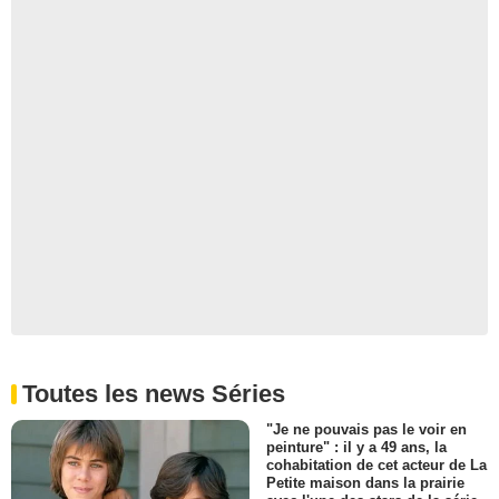
- 1 Episode :
5
Michael Elkin
Agent de recouvrement
- 1 Episode :
7
Géo Dobre
Chef de la police
- 1 Episode :
1
Cristian Popa
Fazi
- 1 Episode :
2
Sean Cameron Michael
Directeur banque
- 1 Episode :
5
Bogdan Farcaş
Barman
- 1 Episode :
7
Toutes les news Séries
James Dutton
Homme arrogant 1
"Je ne pouvais pas le voir en
- 1 Episode :
8
peinture" : il y a 49 ans, la
Costin Toma
cohabitation de cet acteur de La
Enfant italien 2
Petite maison dans la prairie