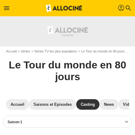
profil
menu
search
Accueil
Séries
Séries TV les plus populaires
Le Tour du monde en 80 jours
Le 
Le Tour du monde en 80
jours
Accueil
Saisons et Episodes
Casting
News
Vidéo
Saison 1