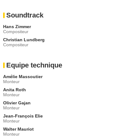
Doru Catanescu
Mécanicien
Soundtrack
- 1 Episode :
2
Ambrose Uren
Hans Zimmer
Muhammad Nuwas
Compositeur
- 1 Episode :
3
Christian Lundberg
Reeya Gangen
Compositeur
Noori
- 1 Episode :
4
Susan Danford
Equipe technique
Madame Hildreth
- 1 Episode :
5
Amélie Massoutier
Brett Williams (IX)
Monteur
Officier ambassade
Anita Roth
- 1 Episode :
6
Monteur
Paul Budeanu
Olivier Gajan
Davis
Monteur
- 1 Episode :
7
Jean-François Elie
Dominic Carter
Monteur
Officier douanes
Walter Mauriot
- 1 Episode :
8
Monteur
Stefan Burlacu