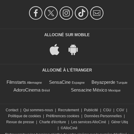
ALLOCINÉ SUR MOBILE
ALLOCINÉ À L'ÉTRANGER
Filmstarts
SensaCine
Beyazperde
Allemagne
Espagne
Turquie
AdoroCinema
Sensacine México
Brésil
Mexique
Contact
|
Qui sommes-nous
|
Recrutement
|
Publicité
|
CGU
|
CGV
|
Politique de cookies
|
Préférences cookies
|
Données Personnelles
|
Revue de presse
|
Charte d'écriture
|
Les services AlloCiné
|
Gérer Utiq
|
©AlloCiné