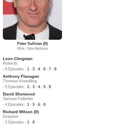
Peter Sullivan (II)
Rôle : Nyle Bellamy
Leon Clingman
Roberts
- 6 Episodes :
1
-
3
-
4
-
6
-
7
-
8
Anthony Flanagan
Thomas Kneedling
- 5 Episodes :
2
-
3
-
4
-
5
-
8
David Sherwood
Samuel Fallentin
- 4 Episodes :
1
-
5
-
6
-
8
Richard Wilson (II)
Grayson
- 2 Episodes :
1
-
8