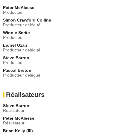
Ambrose Abernathy
Peter McAleese
- 1 Episode :
7
Producteur
Faical Elkihel
Simon Crawford Collins
Sheik Medjuel El Mezjuel Mezrab
Producteur délégué
- 1 Episode :
3
Winnie Serite
Charlie Hamblett
Producteur
Lieutenant Bathurst
Lionel Uzan
- 1 Episode :
4
Producteur délégué
Patrick Kennedy
Sir Henry Rowbotham
Steve Barron
Producteur
- 1 Episode :
5
Pascal Breton
Evan Hengst
Producteur délégué
Chanteur Reform Club 2
- 1 Episode :
6
Elena Saurel
Réalisateurs
Sally
- 1 Episode :
7
Steve Barron
Masali Baduza
Réalisateur
Edith
Peter McAleese
- 1 Episode :
1
Réalisateur
Rizelle Januk
Brian Kelly (III)
Samanaz