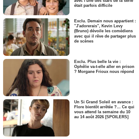
avec l'une des stars de la série
- 1 Episode :
2
était parfois difficile
Nicky Rebello
Anderson
- 1 Episode :
5
Exclu. Demain nous appartient :
"J'adorerais", Kevin Levy
Andrew Luke
(Bruno) dévoile les comédiens
Chef de gare
avec qui il rêve de partager plus
- 1 Episode :
7
de scènes
El Houlaili Ennaamane
Antoine
- 1 Episode :
1
Exclu. Plus belle la vie :
Ophélie va-t-elle aller en prison
Cristian de Vergori
? Morgane Frioux nous répond
Alberto Moretti
- 1 Episode :
2
Sven Ruygrok
Employé banque
- 1 Episode :
5
Un Si Grand Soleil en avance :
Ionut Grama
Flore bientôt arrêtée ?… Ce qui
Officier navire
vous attend la semaine du 10
au 14 août 2026 [SPOILERS]
- 1 Episode :
8
Tache Florescu
Enfant de la rue 2
- 1 Episode :
1