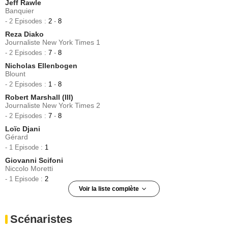
Jeff Rawle
Banquier
- 2 Episodes :
2
-
8
Reza Diako
Journaliste New York Times 1
- 2 Episodes :
7
-
8
Nicholas Ellenbogen
Blount
- 2 Episodes :
1
-
8
Robert Marshall (III)
Journaliste New York Times 2
- 2 Episodes :
7
-
8
Loïc Djani
Gérard
- 1 Episode :
1
Giovanni Scifoni
Niccolo Moretti
- 1 Episode :
2
Voir la liste complète
Lindsay Duncan
Jane Digby
Scénaristes
- 1 Episode :
3