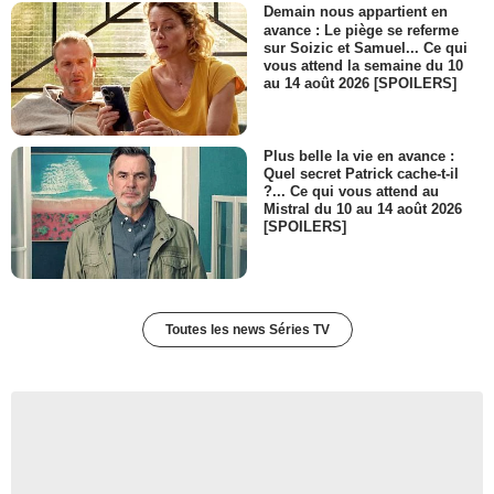
Demain nous appartient en
Walter Van Dyk
avance : Le piège se referme
Lord Crossley
sur Soizic et Samuel... Ce qui
- 1 Episode :
5
vous attend la semaine du 10
au 14 août 2026 [SPOILERS]
Robert G. Slade
Opérateur télégraphe
- 1 Episode :
7
Alain Guillo
Plus belle la vie en avance :
Président Thiers
Quel secret Patrick cache-t-il
?... Ce qui vous attend au
- 1 Episode :
1
Mistral du 10 au 14 août 2026
Dorothea Myer-Bennett
[SPOILERS]
Femme arrogante 1
- 1 Episode :
8
Luyanda Kabanyane
Sous-chef
Toutes les news Séries TV
- 1 Episode :
1
Puiu Mircea Lascus
Homme à la serviette
- 1 Episode :
1
Ty Tennant
Leader Gang
- 1 Episode :
8