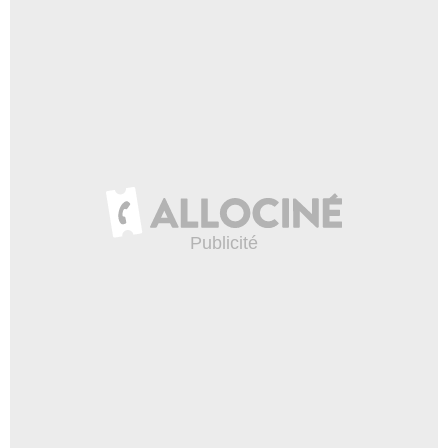
Daniel Lasker
Steward
- 1 Episode :
1
Adam Lennox
Employé imprimerie
- 1 Episode :
1
Brendan Sean Murray
Kelly
- 1 Episode :
1
Alexandru Popa
Hugo
- 1 Episode :
1
Paul Snodgrass
Valet
- 1 Episode :
1
Akbari Tourialay
Manifestant
- 1 Episode :
1