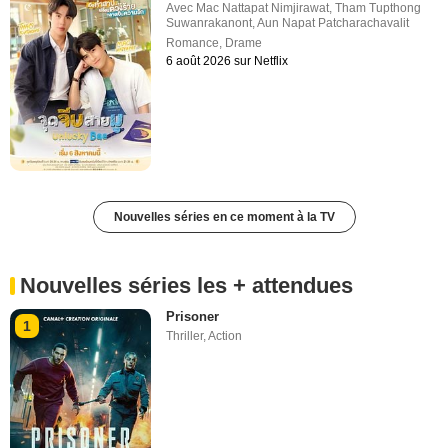
Avec
Mac Nattapat Nimjirawat
,
Tham Tupthong
Suwanrakanont
,
Aun Napat Patcharachavalit
Romance
,
Drame
6 août 2026 sur Netflix
Nouvelles séries en ce moment à la TV
Nouvelles séries les + attendues
Prisoner
1
Thriller
,
Action