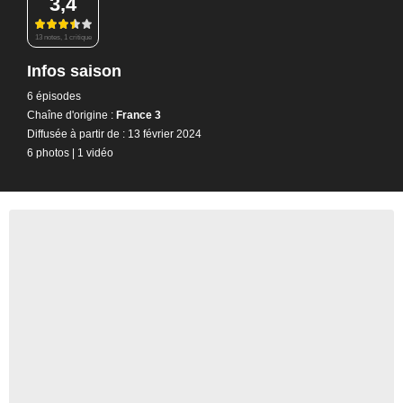
3,4
13 notes, 1 critique
Infos saison
6 épisodes
Chaîne d'origine :
France 3
Diffusée à partir de : 13 février 2024
6 photos
|
1 vidéo