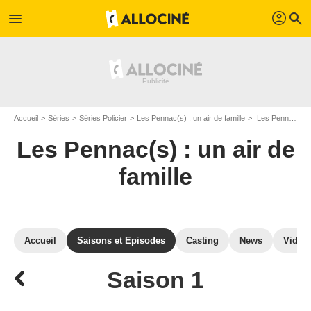
profil
menu
search
Accueil
Séries
Séries Policier
Les Pennac(s) : un air de famille
Les Pennac(s) : un air de famille : Episodes de la saison 1
Les Pennac(s) : un air de
famille
Accueil
Saisons et Episodes
Casting
News
Vidéo
Saison 1