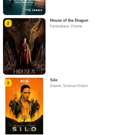
House of the Dragon
2
Fantastique
,
Drame
Silo
3
Drame
,
Science Fiction