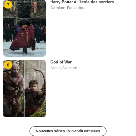
Harry Potter à l'école des sorciers
7
Aventure
,
Fantastique
God of War
8
Action
,
Aventure
Nouvelles séries TV bientôt diffusées