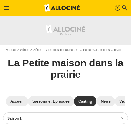
profil
menu
search
Accueil
Séries
Séries TV les plus populaires
La Petite maison dans la prairie
La
La Petite maison dans la
prairie
Accueil
Saisons et Episodes
Casting
News
Vidéo
Saison 1