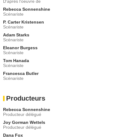
D'après l'oeuvre de
Martin Donovan
Rebecca Sonnenshine
Henry Quiner
Scénariste
- 1 Episode :
4
P. Carter Kristensen
Talee Red Corn
Scénariste
Gouverneur Joe
Adam Starks
- 1 Episode :
7
Scénariste
Laura Lieben
Eleanor Burgess
Winnie
Scénariste
- 1 Episode :
5
Tom Hanada
Tom Young
Scénariste
Henry
Francesca Butler
- 1 Episode :
7
Scénariste
Matthew Bennett
Isaac Gibson
- 1 Episode :
7
Producteurs
Rebecca Sonnenshine
Producteur délégué
Joy Gorman Wettels
Producteur délégué
Dana Fox