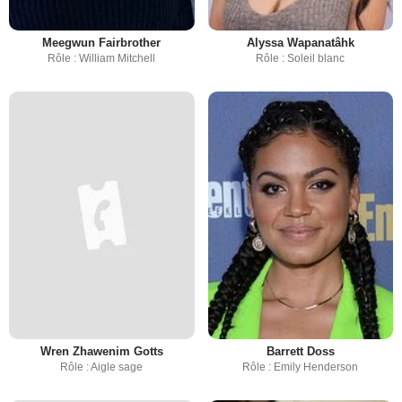
Meegwun Fairbrother
Alyssa Wapanatâhk
Rôle : William Mitchell
Rôle : Soleil blanc
Wren Zhawenim Gotts
Barrett Doss
Rôle : Aigle sage
Rôle : Emily Henderson