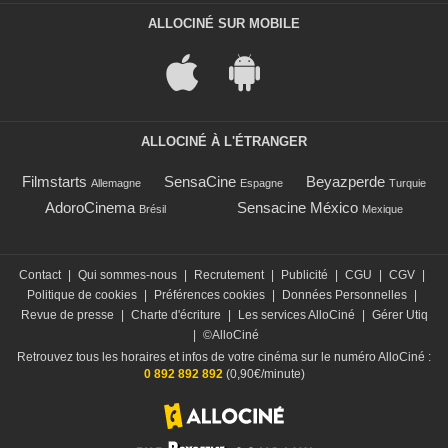
ALLOCINÉ SUR MOBILE
ALLOCINÉ À L'ÉTRANGER
Filmstarts
SensaCine
Beyazperde
Allemagne
Espagne
Turquie
AdoroCinema
Sensacine México
Brésil
Mexique
Contact
|
Qui sommes-nous
|
Recrutement
|
Publicité
|
CGU
|
CGV
|
Politique de cookies
|
Préférences cookies
|
Données Personnelles
|
Revue de presse
|
Charte d'écriture
|
Les services AlloCiné
|
Gérer Utiq
|
©AlloCiné
Retrouvez tous les horaires et infos de votre cinéma sur le numéro AlloCiné :
0 892 892 892
(0,90€/minute)