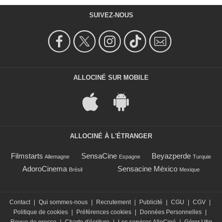
SUIVEZ-NOUS
ALLOCINÉ SUR MOBILE
ALLOCINÉ À L'ÉTRANGER
Filmstarts
SensaCine
Beyazperde
Allemagne
Espagne
Turquie
AdoroCinema
Sensacine México
Brésil
Mexique
Contact
|
Qui sommes-nous
|
Recrutement
|
Publicité
|
CGU
|
CGV
|
Politique de cookies
|
Préférences cookies
|
Données Personnelles
|
Revue de presse
|
Charte d'écriture
|
Les services AlloCiné
|
Gérer Utiq