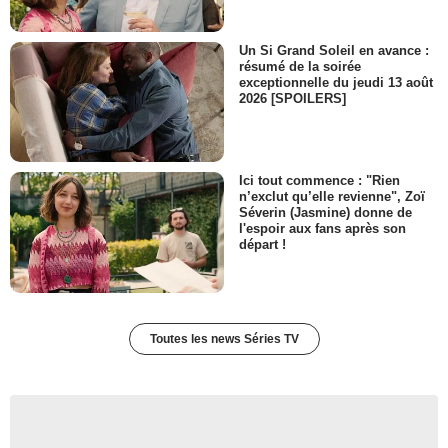
M. Joubert
- 1 Episode :
3
Franck Provost
Un Si Grand Soleil en avance :
Franck Provost
résumé de la soirée
exceptionnelle du jeudi 13 août
- 1 Episode :
6
2026 [SPOILERS]
Emilie Pierson
Serveuse de l'hôtel
- 1 Episode :
1
Eric Rolland
Ici tout commence : "Rien
Yvon
n’exclut qu’elle revienne", Zoï
- 1 Episode :
2
Séverin (Jasmine) donne de
l'espoir aux fans après son
Xavier Renaud
départ !
Serveur de l'Ambroisie
- 1 Episode :
4
Valentine Feau
Inspectrice de l'auto-école
- 1 Episode :
6
Toutes les news Séries TV
Martine Schambacher
Femme du couple de Clermont-Ferrand
- 1 Episode :
1
François Chattot
Homme du couple de Clermont-Ferrand