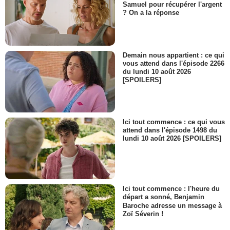
Léa Bonneau
Samuel pour récupérer l'argent
Isis
? On a la réponse
- 1 Episode :
2
Aleksandra Yermak
Libraire polonaise
- 1 Episode :
3
Demain nous appartient : ce qui
vous attend dans l'épisode 2266
Jérôme Bruno
du lundi 10 août 2026
Apiculteur
[SPOILERS]
- 1 Episode :
4
Patricia Couvillers
Dame du supermarché
- 1 Episode :
1
Ici tout commence : ce qui vous
Julie Arnold
attend dans l'épisode 1498 du
Mme Joubert
lundi 10 août 2026 [SPOILERS]
- 1 Episode :
3
Emma Bazin
Vendeuse de Ligne Roset
- 1 Episode :
1
Ici tout commence : l'heure du
Harald Marlot
départ a sonné, Benjamin
Employé de l'hôtel Amour
Baroche adresse un message à
- 1 Episode :
2
Zoï Séverin !
Xavier de Guillebon