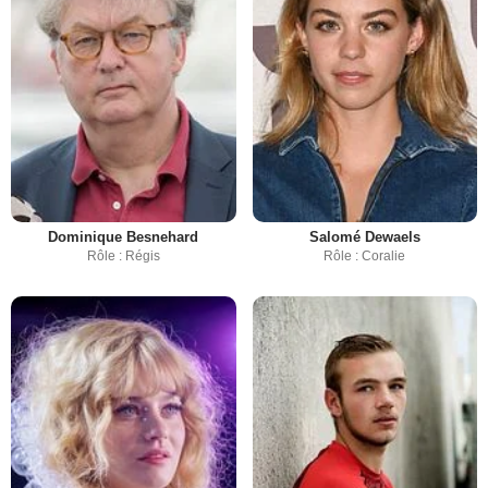
Dominique Besnehard
Salomé Dewaels
Rôle : Régis
Rôle : Coralie