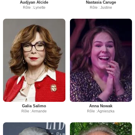
Audjyan Alcide
Nastasia Caruge
Rôle : Lynette
Rôle : Justine
Galia Salimo
Anna Nowak
Rôle : Armande
Rôle : Agnieszka