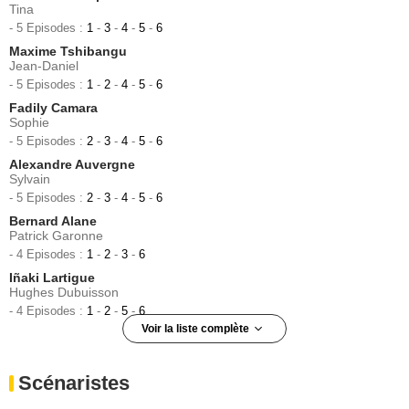
Tina
- 5 Episodes :
1
-
3
-
4
-
5
-
6
Maxime Tshibangu
Jean-Daniel
- 5 Episodes :
1
-
2
-
4
-
5
-
6
Fadily Camara
Sophie
- 5 Episodes :
2
-
3
-
4
-
5
-
6
Alexandre Auvergne
Sylvain
- 5 Episodes :
2
-
3
-
4
-
5
-
6
Bernard Alane
Patrick Garonne
- 4 Episodes :
1
-
2
-
3
-
6
Iñaki Lartigue
Hughes Dubuisson
- 4 Episodes :
1
-
2
-
5
-
6
Voir la liste complète
Eva Huault
Kelly Gaguech
Scénaristes
- 4 Episodes :
1
-
2
-
3
-
5
Mia-Jade Guendjian