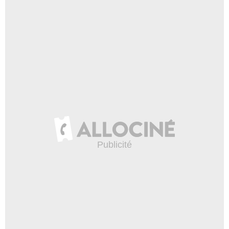
- 1 Episode :
1
Emilie Chertier
Maman d'Anaé
- 1 Episode :
5
Karim Wallet
Serveur malmené
- 1 Episode :
1
Catherine Gandois
Cliente de la librairie
- 1 Episode :
5
Laureen Morlin
Assistante C à vous
- 1 Episode :
5
Bruna Marques
Catarina
- 1 Episode :
1
Céline Percheron
Adhérente So'Fitness
- 1 Episode :
5