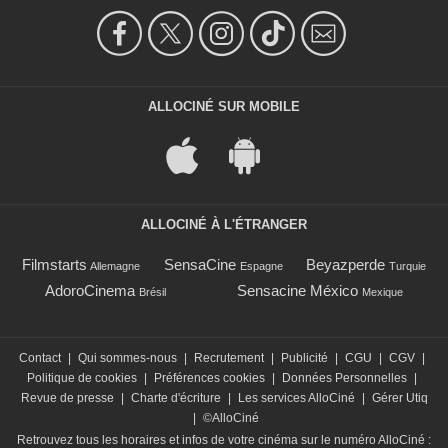
Jamie Champagne
Theodore Alvin
- 1 Episode :
13
Gary Brennan
Carlyle Banks
- 1 Episode :
15
ALLOCINÉ SUR MOBILE
J.D. Nicholsen
Mr. Robert Brown
- 1 Episode :
16
Shannon Currie
Mrs. Ferguson
ALLOCINÉ À L'ÉTRANGER
- 1 Episode :
1
Laura Kyswaty
Filmstarts
SensaCine
Beyazperde
Mrs. Quigley
Allemagne
Espagne
Turquie
- 1 Episode :
2
AdoroCinema
Sensacine México
Brésil
Mexique
Jonathan Whittaker
Harold Copley
- 1 Episode :
4
Contact
|
Qui sommes-nous
|
Recrutement
|
Publicité
|
CGU
|
CGV
|
Jennifer De Lucia
Politique de cookies
|
Préférences cookies
|
Données Personnelles
|
Mrs. Hall
Revue de presse
|
Charte d'écriture
|
Les services AlloCiné
|
Gérer Utiq
- 1 Episode :
5
|
©AlloCiné
Sean Browning
Retrouvez tous les horaires et infos de votre cinéma sur le numéro AlloCiné :