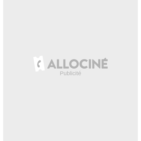
- 1 Episode :
2
Jake Raymond
Pelham "Plum" Kimberley
- 1 Episode :
3
Pascal Langdale
Montague Ainsworth
- 1 Episode :
5
Darren Frost
Mr. O'Riely
- 1 Episode :
6
Kyle Gatehouse
Nigel Baker
- 1 Episode :
7
Carmen Grant
Elizabeth Seymour
- 1 Episode :
8
Jason Deline
Dr. Archibald Stanfield
- 1 Episode :
9
Jeremy Legat
Aldous Germaine