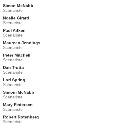
David Reale
Simon McNabb
Mr. Clements
Scénariste
- 3 Episodes :
11
-
15
-
16
Noelle Girard
Craig Brown
Scénariste
Eddie Crawford
Paul Aitken
- 2 Episodes :
6
-
10
Scénariste
Romy Weltman
Isabel Carmichael
Maureen Jennings
Scénariste
- 2 Episodes :
17
-
18
Peter Mitchell
Sebastian Spence
Scénariste
Allen Templeton
- 2 Episodes :
17
-
18
Dan Trotta
Scénariste
Sean Bell
Horace McWorthy
Lori Spring
Scénariste
- 2 Episodes :
17
-
18
Simom McNabb
James Graham
Scénariste
Arthur Carmichael
- 2 Episodes :
17
-
18
Mary Pedersen
Scénariste
Peter Keleghan
Terrence Meyers
Robert Rotenberg
Scénariste
- 1 Episode :
5
Michela Cannon