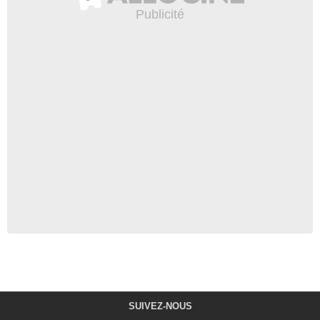
Vincent Rother
Mr. Steele
- 1 Episode :
5
Mark Andrada
Lionel
- 1 Episode :
6
Erica Anderson (II)
Diana Seymour
- 1 Episode :
8
Dennis Andres
Phelps
- 1 Episode :
9
Jeremy Raymond
Lloyd Trammel
- 1 Episode :
10
Andrew Moodie
Edmund Mathers
- 1 Episode :
11
Devon Phillipson
Paul Smith
- 1 Episode :
12
SUIVEZ-NOUS