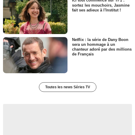
Ici tout commence sur TF1 :
Lydia Jodorowski
sortez les mouchoirs, Jasmine
fait ses adieux à l'Institut !
- 1 Episode :
9
Kaelen Ohm
Rosemary Rawlins
- 1 Episode :
11
Mike Taylor (II)
Netflix : la série de Dany Boon
Mr. Hornby
sera un hommage à un
- 1 Episode :
12
chanteur adoré par des millions
de Français
Elvis Stojko
Sam Marshall
- 1 Episode :
13
Seamus Patterson
Manfred Elliot
- 1 Episode :
15
Toutes les news Séries TV
Tannis Burnett
Evelyn Matthews
- 1 Episode :
16
Aaron Poole
Frank Lloyd Wright
- 1 Episode :
1
Fiona Highet
Matron Ingram