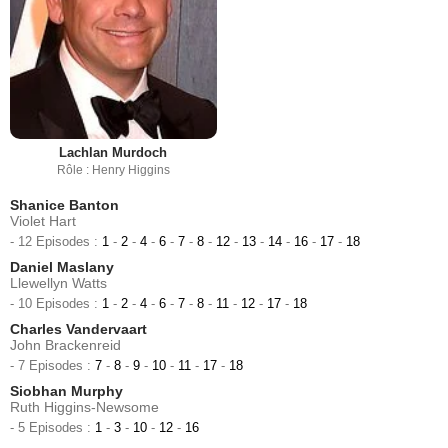
Lachlan Murdoch
Rôle : Henry Higgins
Shanice Banton
Violet Hart
- 12 Episodes :
1
-
2
-
4
-
6
-
7
-
8
-
12
-
13
-
14
-
16
-
17
-
18
Daniel Maslany
Llewellyn Watts
- 10 Episodes :
1
-
2
-
4
-
6
-
7
-
8
-
11
-
12
-
17
-
18
Charles Vandervaart
John Brackenreid
- 7 Episodes :
7
-
8
-
9
-
10
-
11
-
17
-
18
Siobhan Murphy
Ruth Higgins-Newsome
- 5 Episodes :
1
-
3
-
10
-
12
-
16