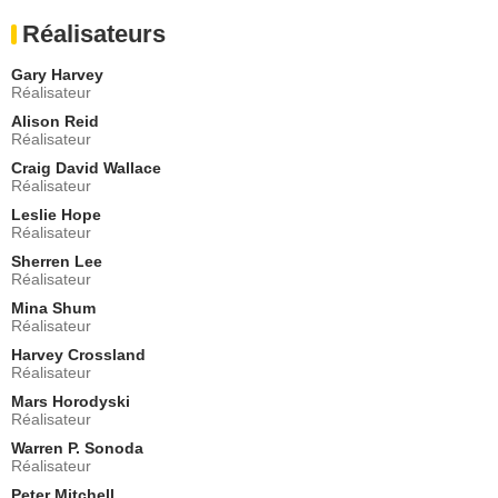
Geraldine "Gigi" Cholmondeley
Réalisateurs
- 1 Episode :
3
Dmitry Chepovetsky
Gary Harvey
Nikola Tesla
Réalisateur
- 1 Episode :
13
Alison Reid
Sara Botsford
Réalisateur
Susan Kelly
Craig David Wallace
- 1 Episode :
14
Réalisateur
Andrew Musselman
Edgar Leonard
Leslie Hope
Réalisateur
- 1 Episode :
15
Sherren Lee
Cyrus Lane
Réalisateur
Dr. Rupert Newsome
- 1 Episode :
3
Mina Shum
Réalisateur
Louise Monot
Régine Rivière
Harvey Crossland
Réalisateur
- 1 Episode :
5
Mars Horodyski
Raven Dauda
Réalisateur
Sarah Johnston
- 1 Episode :
9
Warren P. Sonoda
Réalisateur
Hugh Thompson
Dan Seavey
Peter Mitchell