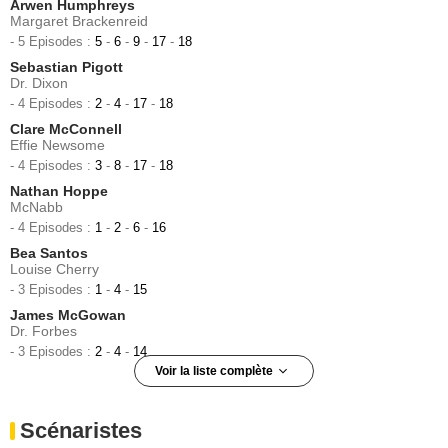
Arwen Humphreys
Margaret Brackenreid
- 5 Episodes :
5
-
6
-
9
-
17
-
18
Sebastian Pigott
Dr. Dixon
- 4 Episodes :
2
-
4
-
17
-
18
Clare McConnell
Effie Newsome
- 4 Episodes :
3
-
8
-
17
-
18
Nathan Hoppe
McNabb
- 4 Episodes :
1
-
2
-
6
-
16
Bea Santos
Louise Cherry
- 3 Episodes :
1
-
4
-
15
James McGowan
Dr. Forbes
- 3 Episodes :
2
-
4
-
14
Voir la liste complète
Stephanie Belding
Kate Sullivan
Scénaristes
- 3 Episodes :
2
-
4
-
14