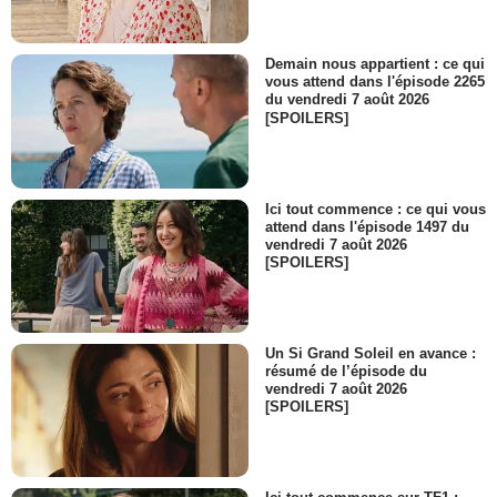
Anna Hardwick
Verna Jones
- 1 Episode :
13
Demain nous appartient : ce qui
Oliver Dennis
vous attend dans l'épisode 2265
Alexander Langston
du vendredi 7 août 2026
[SPOILERS]
- 1 Episode :
15
Patrick McKenna
Hamish Slorach
- 1 Episode :
16
Ici tout commence : ce qui vous
Paul Fauteux
attend dans l'épisode 1497 du
Constantine "Connie" Kimberley
vendredi 7 août 2026
- 1 Episode :
3
[SPOILERS]
Leo Vernik
Pavel Golovin
- 1 Episode :
5
Un Si Grand Soleil en avance :
Bill MacDonald
résumé de l’épisode du
Thomas Baker
vendredi 7 août 2026
- 1 Episode :
7
[SPOILERS]
Brian Tree
Richard Seymour
- 1 Episode :
8
Masa Lizdek