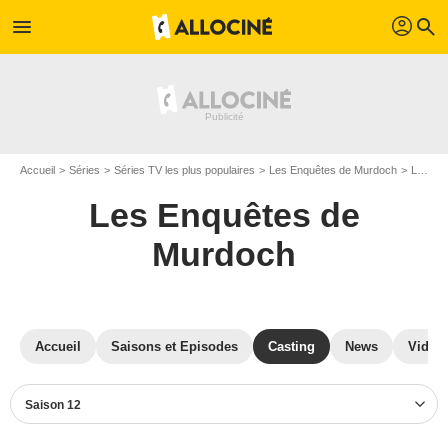
profil
menu
search
Accueil
Séries
Séries TV les plus populaires
Les Enquêtes de Murdoch
Les Enquêtes de Murdoch S12
Les Enquêtes de
Murdoch
Accueil
Saisons et Episodes
Casting
News
Vidéo
Saison 12