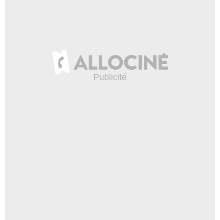
Lindsey Connell
Jess Lacey
- 1 Episode :
6
Amy Rutherford
Ellen Granger
- 1 Episode :
7
Steven McCarthy
Dr. Isaac Tash
- 1 Episode :
8
Marilla Wex
Emmy Paulk
- 1 Episode :
9
Catherine Fitch
Flora Rookwood
- 1 Episode :
10
Vincent Walsh
Eddie Cullen
- 1 Episode :
12
Thomas Mitchell
Jake MacIsaac
- 1 Episode :
13
Alan C. Peterson