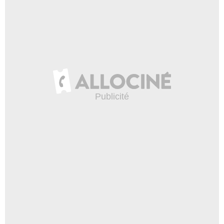
Charlie
- 1 Episode :
10
Levi MacDougall
Nathaniel Horton
- 1 Episode :
11
Michael Hanrahan
Daniel Gilpatrick
- 1 Episode :
12
Tamsen McDonough
Alice Howard
- 1 Episode :
1
Daniel Fleming
Enfant de Brackenreid
- 1 Episode :
2
Kerry Ann Doherty
Ida Winston
- 1 Episode :
4
Shawn Campbell
Jeffrey
- 1 Episode :
5
Taryn Ash
Mère de Murdoch