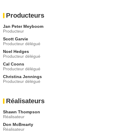
- 1 Episode :
3
Waneta Storms
Producteurs
Eunice McGinty
- 1 Episode :
5
Jan Peter Meyboom
Dylan Taylor (II)
Producteur
Phillip Delany
Scott Garvie
- 1 Episode :
6
Producteur délégué
Paul Miller
Noel Hedges
Arthur Wellesley
Producteur délégué
- 1 Episode :
7
Cal Coons
Charlotte Sullivan
Producteur délégué
Menerva Fairchild
Christina Jennings
- 1 Episode :
8
Producteur délégué
Stephen Jackson
Stanley Paulk
- 1 Episode :
9
Réalisateurs
Robert Dodds
Howard Rookwood
Shawn Thompson
- 1 Episode :
10
Réalisateur
Stephen Bogaert
Don McBrearty
Richard Binney
Réalisateur
- 1 Episode :
11