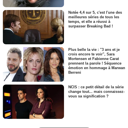
- 1 Episode :
9
Richard Waugh
Notée 4,4 sur 5, c'est l'une des
Peter Watt
meilleures séries de tous les
temps, et elle a réussi à
- 1 Episode :
10
surpasser Breaking Bad !
Roger Clown
Francis Grout
- 1 Episode :
11
Robert Racki
Plus belle la vie : "3 ans et je
Henri Gaston
crois encore te voir", Sara
- 1 Episode :
13
Mortensen et Fabienne Carat
prennent la parole ! Séquence
David Huband
émotion en hommage à Marwan
Daniel Pratt
Berreni
- 1 Episode :
1
James Kirchner
Taxi
NCIS : ce petit détail de la série
change tout... mais connaissez-
- 1 Episode :
2
vous sa signification ?
Mike Turner
Bob Sullivan
- 1 Episode :
3
Chris Ratz
Lisgar Gall