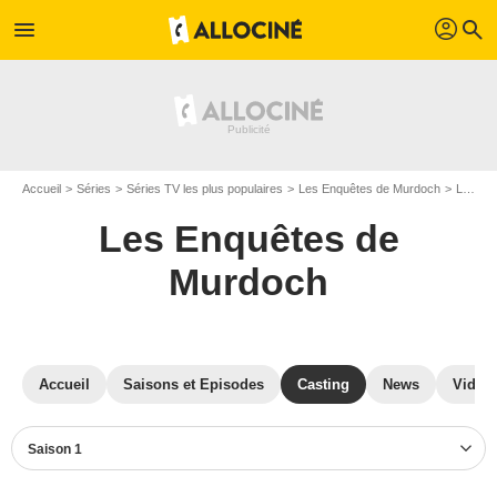
profil
menu
search
Accueil
Séries
Séries TV les plus populaires
Les Enquêtes de Murdoch
Les Enquêtes de Murdoch S01
Les Enquêtes de
Murdoch
Accueil
Saisons et Episodes
Casting
News
Vidéo
Saison 1