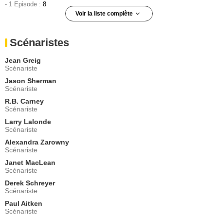
- 1 Episode :
8
Voir la liste complète
Daniel Fathers
Calvin Baker
Scénaristes
- 1 Episode :
10
Michael Riley
Jean Greig
Doctor Burrit Greyson
Scénariste
- 1 Episode :
11
Jason Sherman
Chris Gascoyne
Scénariste
David Jennings
R.B. Carney
- 1 Episode :
12
Scénariste
Peter Keleghan
Terrence Meyers
Larry Lalonde
Scénariste
- 1 Episode :
13
Alexandra Zarowny
Tamara Hope
Scénariste
Edna Garrison
- 1 Episode :
1
Janet MacLean
Scénariste
Sarah Orenstein
Clara Pollack
Derek Schreyer
Scénariste
- 1 Episode :
2
Paul Aitken
Daniel Matmor
Scénariste
Newsman Louis