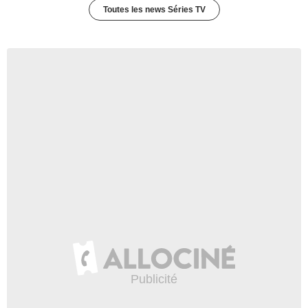
- 1 Episode :
4
Toutes les news Séries TV
Steve Cumyn
Lawrence Braxton
- 1 Episode :
5
Michael Rhoades
John Delaney
- 1 Episode :
6
Christopher Cordell
Richard Hartley
- 1 Episode :
8
Zoe Cleland
Eva Rookwood
- 1 Episode :
10
Jane Maggs
Emily Pringle
- 1 Episode :
11
Robyn Thaler Hickey
Maggie Gilpatrick
- 1 Episode :
12
Grahame Wood
Kirk MacIsaac
- 1 Episode :
13