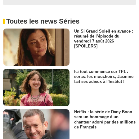
Edwin Dodd
- 1 Episode :
1
Andrew Hinkson
Toutes les news Séries
Amos Robinson
- 1 Episode :
3
Un Si Grand Soleil en avance :
Tom Barnett
résumé de l’épisode du
Conrad Hunt
vendredi 7 août 2026
[SPOILERS]
- 1 Episode :
4
Natalie Radford
Daisy Hanson
- 1 Episode :
5
Ici tout commence sur TF1 :
Shane Daly
sortez les mouchoirs, Jasmine
Vincent Newcombe
fait ses adieux à l'Institut !
- 1 Episode :
6
David Christo
David Martin
- 1 Episode :
7
Netflix : la série de Dany Boon
James Downing
sera un hommage à un
Coach Kane
chanteur adoré par des millions
- 1 Episode :
8
de Français
Duncan McLeod
Roderick Grimesby