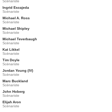
Scénariste
Rick
Ingrid Escajeda
- 1 Episode :
10
Scénariste
Jonna Kae Volz
Secrétaire de Véronica
Michael A. Ross
Scénariste
- 1 Episode :
1
Michael Shipley
Jennifer Irwin
Scénariste
Denise
- 1 Episode :
5
Michael Teverbaugh
Scénariste
Chip Chinery
Ryan
Kat Likkel
Scénariste
- 1 Episode :
7
Tim Doyle
Gary Rubenstein
Scénariste
Dr. Rosenbaum
- 1 Episode :
4
Jordan Young (IV)
Scénariste
Chris Parnell
Walter
Marc Buckland
Scénariste
- 1 Episode :
8
Stefanie Von Pfetten
John Hoberg
Greta
Scénariste
- 1 Episode :
10
Elijah Aron
Scénariste
Eddie McClintock
Billy