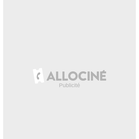
- 1 Episode :
12
Dakin Matthews
Arthur Wells
- 1 Episode :
13
Virginia Williams
Danielle
- 1 Episode :
1
Christopher Hoffman
Jeffrey Bouchard
- 1 Episode :
2
Jerry Kernion
Keith
- 1 Episode :
5
Lydia Blanco
Sarah
- 1 Episode :
7
Mark Deklin
Mordor
- 1 Episode :
4
Vivian Bang
Debbie
- 1 Episode :
8