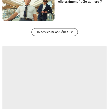
Lonnie
elle vraiment fidèle au livre ?
- 1 Episode :
13
Brandon Molale
Extraction Guy #1
- 1 Episode :
2
Leanne Wilson
Kathleen
Toutes les news Séries TV
- 1 Episode :
9
Glenn Taranto
Lou
- 1 Episode :
11
Adam Harrington
Jimmy
- 1 Episode :
13
Richard Robichaux
Ritchie
- 1 Episode :
13