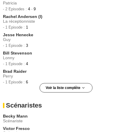
Patricia
- 2 Episodes :
4
-
9
Rachel Andersen (I)
La réceptionniste
- 1 Episode :
1
Jesse Henecke
Guy
- 1 Episode :
3
Bill Stevenson
Lonny
- 1 Episode :
4
Brad Raider
Perry
- 1 Episode :
6
Voir la liste complète
Patricia Belcher
Janet
Scénaristes
- 1 Episode :
8
Kyle Bornheimer
Becky Mann
Pete Gilroy
Scénariste
- 1 Episode :
9
Victor Fresco
Rizwan Manji