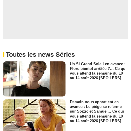
Hans Tester
Hans
- 1 Episode :
10
Billy Stevenson
Lonnie
- 1 Episode :
11
Larry Udy
Man
- 1 Episode :
12
Toutes les news Séries
Rachelle Wood
Susan
Un Si Grand Soleil en avance :
Flore bientôt arrêtée ?… Ce qui
- 1 Episode :
13
vous attend la semaine du 10
Matt Miller (II)
au 14 août 2026 [SPOILERS]
Bert Hutchens
- 1 Episode :
2
Khandi Alexander
Stella Clifton
Demain nous appartient en
- 1 Episode :
3
avance : Le piège se referme
sur Soizic et Samuel... Ce qui
Zaid Farid
vous attend la semaine du 10
Steve
au 14 août 2026 [SPOILERS]
- 1 Episode :
5
Richard Robichaux