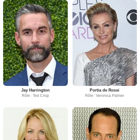
Jay Harrington
Portia de Rossi
Rôle : Ted Crisp
Rôle : Veronica Palmer