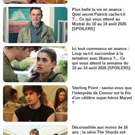
Mark
Plus belle la vie en avance :
- 1 Episode :
8
Quel secret Patrick cache-t-il
Martha Boles
?... Ce qui vous attend au
Lisa
Mistral du 10 au 14 août 2026
[SPOILERS]
- 1 Episode :
9
Jason Suhrke
Stagiaire
- 1 Episode :
10
Ici tout commence en avance :
Loup va-t-il succomber à la
Claudia Choi
tentation avec Bianca ?... Ce
Employée
qui vous attend la semaine du
- 1 Episode :
12
10 au 14 août 2026 [SPOILERS]
Donald Li
Homme asiatique
- 1 Episode :
13
Sterling Point : saviez-vous que
l'interprète de Connor est le fils
Omi Vaidya
d'un célèbre super-héros Marvel
William
?
- 1 Episode :
9
Shirley Jordan
Mrs. Boudreaux
- 1 Episode :
11
Déconseillée aux moins de 16
Bill Stevenson
ans : la série The Shards est-