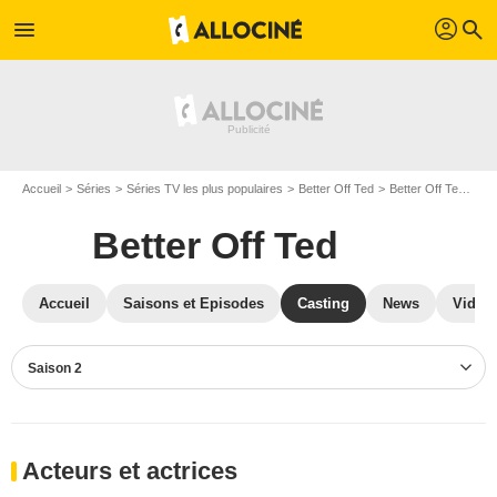
profil
menu
search
Accueil
Séries
Séries TV les plus populaires
Better Off Ted
Better Off Ted S02
Better Off Ted
Accueil
Saisons et Episodes
Casting
News
Vidéo
Saison 2
Acteurs et actrices