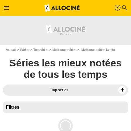
profil
menu
search
Accueil
Séries
Top séries
Meilleures séries
Meilleures séries famille
Séries les mieux notées
de tous les temps
Top séries
Filtres