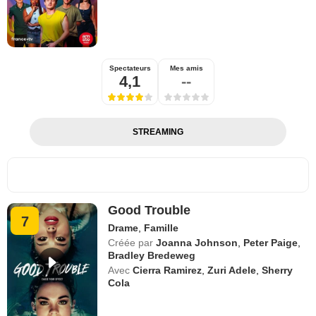
Spectateurs
Mes amis
4,1
--
STREAMING
Good Trouble
7
Drame
,
Famille
Créée par
Joanna Johnson
,
Peter Paige
,
Bradley Bredeweg
Avec
Cierra Ramirez
,
Zuri Adele
,
Sherry
Cola