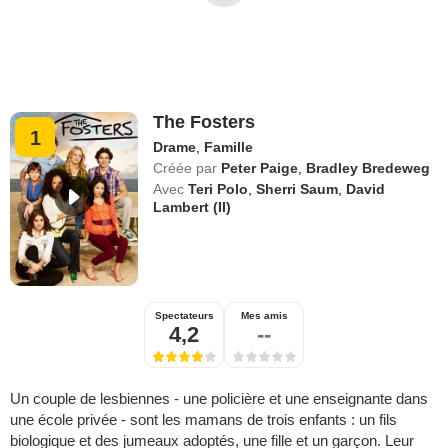
The Fosters
1
Drame
,
Famille
Créée par
Peter Paige
,
Bradley Bredeweg
Avec
Teri Polo
,
Sherri Saum
,
David
Lambert (II)
Spectateurs
Mes amis
4,2
--
Un couple de lesbiennes - une policière et une enseignante dans
une école privée - sont les mamans de trois enfants : un fils
biologique et des jumeaux adoptés, une fille et un garçon. Leur