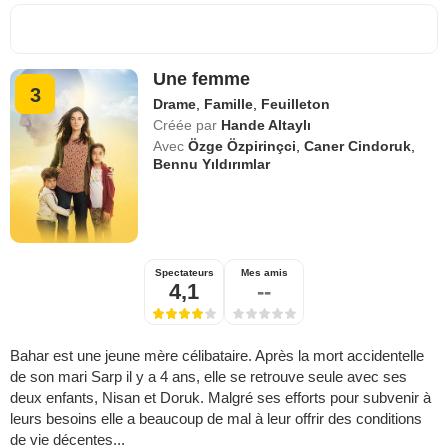
Une femme
3
Drame
,
Famille
,
Feuilleton
Créée par
Hande Altaylı
Avec
Özge Özpirinçci
,
Caner Cindoruk
,
Bennu Yıldırımlar
Spectateurs
Mes amis
4,1
--
Bahar est une jeune mère célibataire. Après la mort accidentelle
de son mari Sarp il y a 4 ans, elle se retrouve seule avec ses
deux enfants, Nisan et Doruk. Malgré ses efforts pour subvenir à
leurs besoins elle a beaucoup de mal à leur offrir des conditions
de vie décentes...