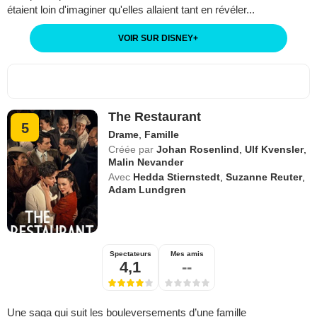
étaient loin d'imaginer qu'elles allaient tant en révéler...
VOIR SUR DISNEY
+
The Restaurant
5
Drame
,
Famille
Créée par
Johan Rosenlind
,
Ulf Kvensler
,
Malin Nevander
Avec
Hedda Stiernstedt
,
Suzanne Reuter
,
Adam Lundgren
Spectateurs
Mes amis
4,1
--
Une saga qui suit les bouleversements d’une famille