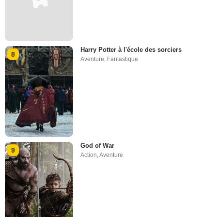
Harry Potter à l'école des sorciers
8
Aventure
,
Fantastique
God of War
9
Action
,
Aventure