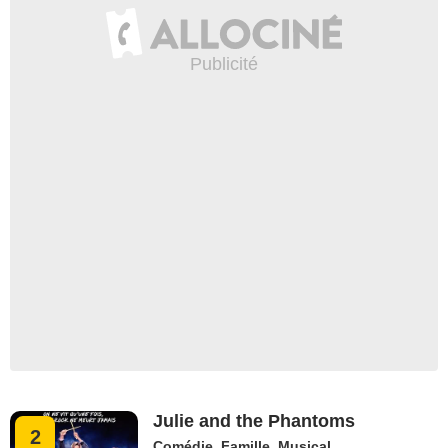
Julie and the Phantoms
2
Comédie
,
Famille
,
Musical