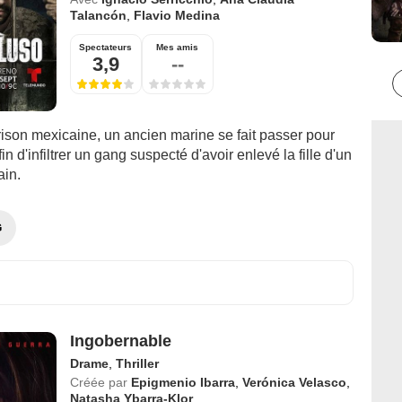
Talancón
,
Flavio Medina
Spectateurs
Mes amis
3,9
--
ison mexicaine, un ancien marine se fait passer pour
in d'infiltrer un gang suspecté d'avoir enlevé la fille d'un
ain.
G
Ingobernable
Drame
,
Thriller
Créée par
Epigmenio Ibarra
,
Verónica Velasco
,
Natasha Ybarra-Klor