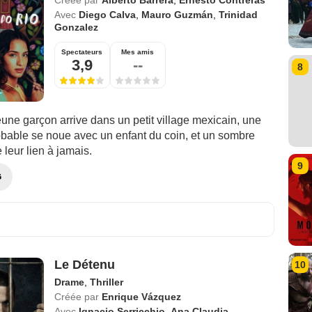
Créée par
Alberto Barrera
,
Ernesto Contreras
Avec
Diego Calva
,
Mauro Guzmán
,
Trinidad
Gonzalez
Spectateurs
Mes amis
3,9
--
8
une garçon arrive dans un petit village mexicain, une
obable se noue avec un enfant du coin, et un sombre
 leur lien à jamais.
9
G
Le Détenu
10
Drame
,
Thriller
Créée par
Enrique Vázquez
Avec
Ignacio Serricchio
,
Ana Claudia