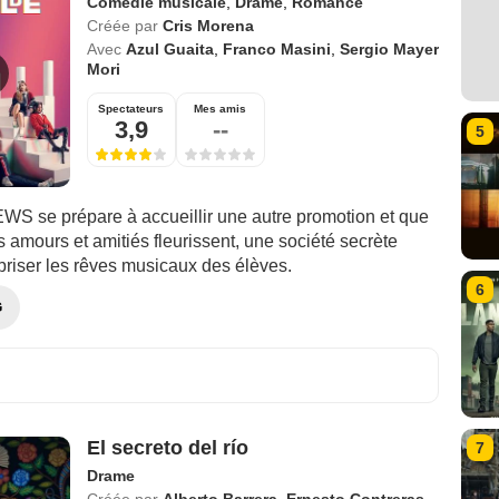
Comédie musicale
,
Drame
,
Romance
Créée par
Cris Morena
Avec
Azul Guaita
,
Franco Masini
,
Sergio Mayer
Mori
Spectateurs
Mes amis
3,9
--
5
EWS se prépare à accueillir une autre promotion et que
 amours et amitiés fleurissent, une société secrète
riser les rêves musicaux des élèves.
6
G
El secreto del río
7
Drame