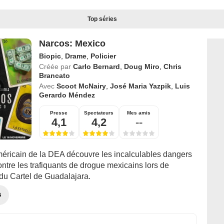
Top séries
Narcos: Mexico
Biopic
,
Drame
,
Policier
Créée par
Carlo Bernard
,
Doug Miro
,
Chris
Brancato
Avec
Scoot McNairy
,
José Maria Yazpik
,
Luis
Gerardo Méndez
Presse
Spectateurs
Mes amis
4,1
4,2
--
éricain de la DEA découvre les incalculables dangers
contre les trafiquants de drogue mexicains lors de
 du Cartel de Guadalajara.
G