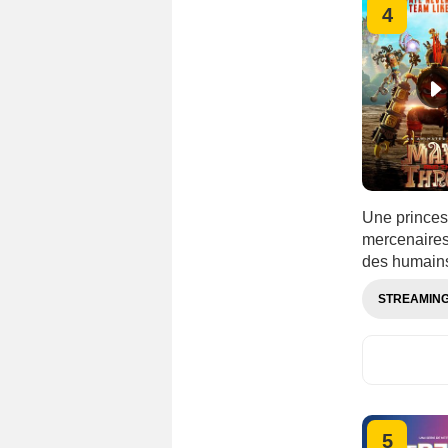
4
Une princess
mercenaires
des humain
STREAMIN
5