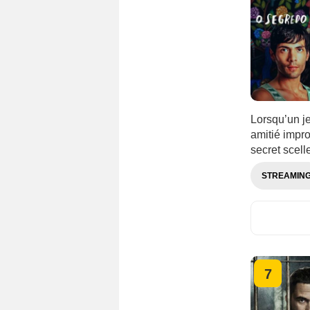
Lorsqu’un je
amitié impr
secret scelle
STREAMIN
7