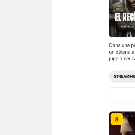
Dans une pr
un détenu af
juge améric
STREAMIN
8