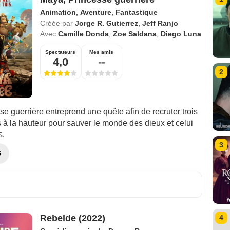
Animation
,
Aventure
,
Fantastique
Créée par
Jorge R. Gutierrez
,
Jeff Ranjo
Avec
Camille Donda
,
Zoe Saldana
,
Diego Luna
Spectateurs
Mes amis
4,0
--
2
e guerrière entreprend une quête afin de recruter trois
 à la hauteur pour sauver le monde des dieux et celui
s.
3
G
Rebelde (2022)
4