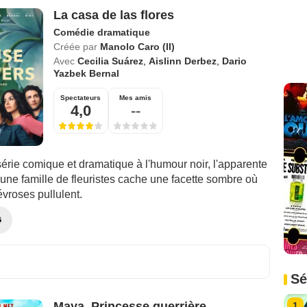
La casa de las flores
Comédie dramatique
Créée par
Manolo Caro (II)
Avec
Cecilia Suárez
,
Aislinn Derbez
,
Dario
Yazbek Bernal
Spectateurs
Mes amis
4,0
--
érie comique et dramatique à l'humour noir, l'apparente
'une famille de fleuristes cache une facette sombre où
évroses pullulent.
G
Sé
Maya, Princesse guerrière
1