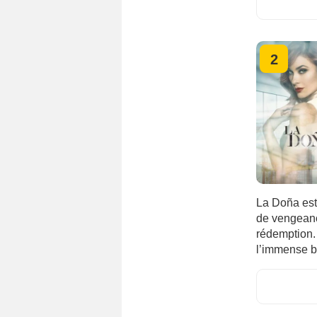
2
La Doña est 
de vengeance
rédemption. 
l’immense b