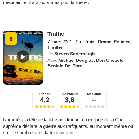
mexicain, et il a 3 jours max pour la libérer.
Traffic
8
7 mars 2001
|
2h 27min
|
Drame
,
Policier
,
Thriller
De
Steven Soderbergh
Avec
Michael Douglas
,
Don Cheadle
,
Benicio Del Toro
Presse
Spectateurs
Mes amis
4,2
3,8
--
Nommé à la tête de la lutte antidrogue, un ex-juge de la Cour
suprême déclare la guerre aux trafiquants, au moment même où
sa fille sombre dans la toxicomanie.