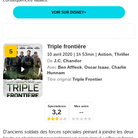
VOIR SUR DISNEY
+
Triple frontière
5
10 avril 2020
|
1h 53min
|
Action
,
Thriller
De
J.C. Chandor
Avec
Ben Affleck
,
Oscar Isaac
,
Charlie
Hunnam
Titre original
Triple Frontier
Spectateurs
Mes amis
3,2
--
D'anciens soldats des forces spéciales peinant à joindre les deux