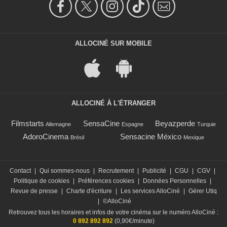
ALLOCINÉ SUR MOBILE
ALLOCINÉ À L'ÉTRANGER
Filmstarts
SensaCine
Beyazperde
Allemagne
Espagne
Turquie
AdoroCinema
Sensacine México
Brésil
Mexique
Contact
|
Qui sommes-nous
|
Recrutement
|
Publicité
|
CGU
|
CGV
|
Politique de cookies
|
Préférences cookies
|
Données Personnelles
|
Revue de presse
|
Charte d'écriture
|
Les services AlloCiné
|
Gérer Utiq
|
©AlloCiné
Retrouvez tous les horaires et infos de votre cinéma sur le numéro AlloCiné :
0 892 892 892
(0,90€/minute)