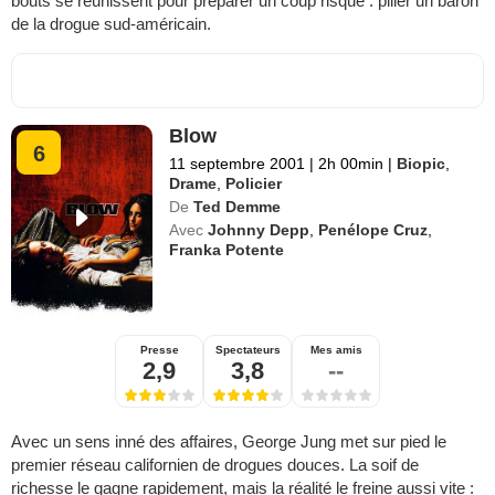
bouts se réunissent pour préparer un coup risqué : piller un baron
de la drogue sud-américain.
Blow
6
11 septembre 2001
|
2h 00min
|
Biopic
,
Drame
,
Policier
De
Ted Demme
Avec
Johnny Depp
,
Penélope Cruz
,
Franka Potente
Presse
Spectateurs
Mes amis
2,9
3,8
--
Avec un sens inné des affaires, George Jung met sur pied le
premier réseau californien de drogues douces. La soif de
richesse le gagne rapidement, mais la réalité le freine aussi vite :