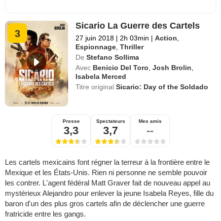
Sicario La Guerre des Cartels
3
27 juin 2018
|
2h 03min
|
Action
,
Espionnage
,
Thriller
De
Stefano Sollima
Avec
Benicio Del Toro
,
Josh Brolin
,
Isabela Merced
Titre original
Sicario: Day of the Soldado
Presse
Spectateurs
Mes amis
3,3
3,7
--
Les cartels mexicains font régner la terreur à la frontière entre le
Mexique et les États-Unis. Rien ni personne ne semble pouvoir
les contrer. L'agent fédéral Matt Graver fait de nouveau appel au
mystérieux Alejandro pour enlever la jeune Isabela Reyes, fille du
baron d'un des plus gros cartels afin de déclencher une guerre
fratricide entre les gangs.