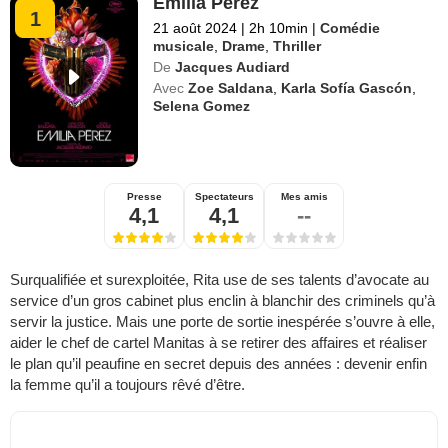
Emilia Pérez
1
21 août 2024
|
2h 10min
|
Comédie
musicale
,
Drame
,
Thriller
De
Jacques Audiard
Avec
Zoe Saldana
,
Karla Sofía Gascón
,
Selena Gomez
Presse
Spectateurs
Mes amis
4,1
4,1
--
Surqualifiée et surexploitée, Rita use de ses talents d’avocate au
service d’un gros cabinet plus enclin à blanchir des criminels qu’à
servir la justice. Mais une porte de sortie inespérée s’ouvre à elle,
aider le chef de cartel Manitas à se retirer des affaires et réaliser
le plan qu’il peaufine en secret depuis des années : devenir enfin
la femme qu’il a toujours rêvé d’être.