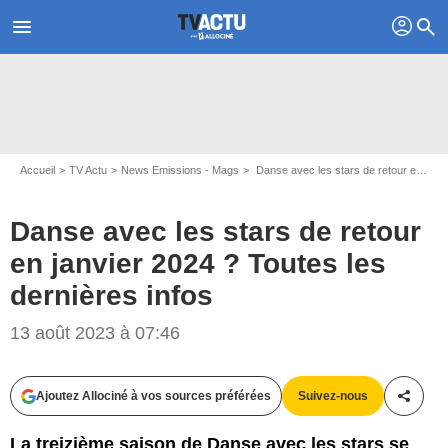
profil
menu
search
Accueil
TV Actu
News Emissions - Mags
Danse avec les stars de retour en janvier 2024 ? Toutes les dernières infos
Danse avec les stars de retour
en janvier 2024 ? Toutes les
dernières infos
13 août 2023 à 07:46
Capture d'écran TF1
Ajoutez Allociné à vos sources préférées
Suivez-nous
Partag
La treizième saison de Danse avec les stars se