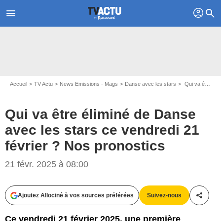
profil
menu
search
Accueil
TV Actu
News Emissions - Mags
Danse avec les stars
Qui va être éliminé de Danse avec les stars ce vendredi 21 février ? Nos pronostics
Qui va être éliminé de Danse
avec les stars ce vendredi 21
février ? Nos pronostics
21 févr. 2025 à 08:00
Capture d'écran Danse avec les stars / TF1
Ajoutez Allociné à vos sources préférées
Suivez-nous
Partag
Ce vendredi 21 février 2025, une première