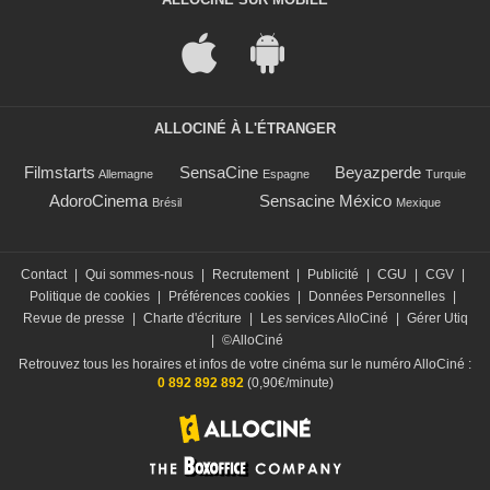
ALLOCINÉ À L'ÉTRANGER
Filmstarts
SensaCine
Beyazperde
Allemagne
Espagne
Turquie
AdoroCinema
Sensacine México
Brésil
Mexique
Contact
|
Qui sommes-nous
|
Recrutement
|
Publicité
|
CGU
|
CGV
|
Politique de cookies
|
Préférences cookies
|
Données Personnelles
|
Revue de presse
|
Charte d'écriture
|
Les services AlloCiné
|
Gérer Utiq
|
©AlloCiné
Retrouvez tous les horaires et infos de votre cinéma sur le numéro AlloCiné :
0 892 892 892
(0,90€/minute)