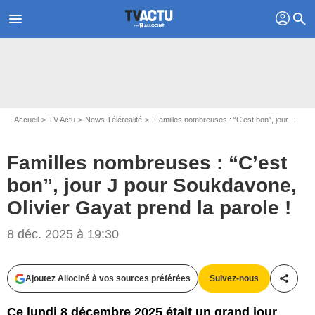
profil
menu
search
Accueil
TV Actu
News Télérealité
Familles nombreuses : “C’est bon”, jour J pour Soukdavone, Olivier Gayat prend la parole !
Familles nombreuses : “C’est
bon”, jour J pour Soukdavone,
Olivier Gayat prend la parole !
8 déc. 2025 à 19:30
Ajoutez Allociné à vos sources préférées
Suivez-nous
Partag
Ce lundi 8 décembre 2025 était un grand jour