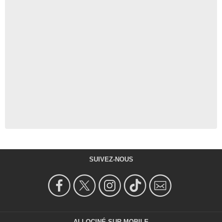
SUIVEZ-NOUS
ALLOCINÉ SUR MOBILE