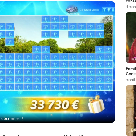
conse
diman
Famil
Godet
mardi
e décembre !