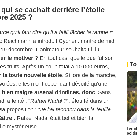
ui se cachait derrière l’étoile
re 2025 ?
'écran Les 12 coups de midi/TF1
e qu’il faut dire qu’il a failli lâcher la rampe !
”.
c Reichmann a introduit Cyprien, maître de midi
 19 décembre. L’animateur souhaitait-il lui
ur le motiver ?
En tout cas, quelle que fut son
To
ses fruits. Après
un coup fatal à 10 000 euros
,
ur
la toute nouvelle étoile
. Si lors de la manche,
olées, elles n’ont cependant dévoilé qu’une
 bien maigre arsenal d’indices, donc
. Sans
di a tenté : “
Rafael Nadal ?
”, étouffé dans un
 sa proposition : “
Je l’ai reconnu dans la feuille
éâtre
: Rafael Nadal était bel et bien la
ile mystérieuse !
Famil
poids