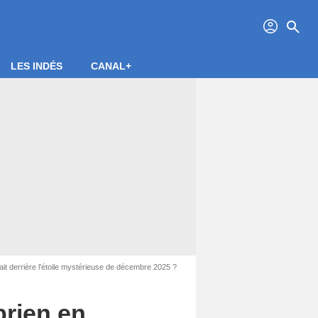
profil
search
LES INDÉS
CANAL+
it derrière l'étoile mystérieuse de décembre 2025 ?
prien en