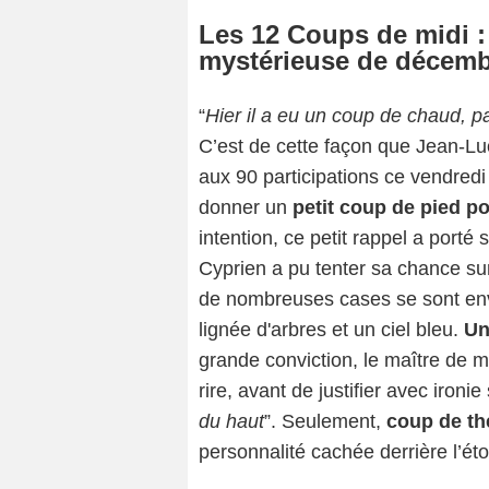
Les 12 Coups de midi : q
mystérieuse de décemb
Capture d
“
Hier il a eu un coup de chaud, parc
C’est de cette façon que Jean-Lu
aux 90 participations ce vendredi
donner un
petit coup de pied po
intention, ce petit rappel a porté 
Cyprien a pu tenter sa chance s
de nombreuses cases se sont env
lignée d'arbres et un ciel bleu.
Un
grande conviction, le maître de mi
rire, avant de justifier avec ironie
du haut
”. Seulement,
coup de th
personnalité cachée derrière l’éto