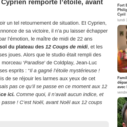
Cyprien remporte l’étoile, avant
Fort 
Phili
Cyril
lundi 
oir un tel retournement de situation. Et Cyprien,
annonce de sa victoire, il n’a pu laisser échapper
 par l’émotion, le maître de midi de 22 ans
 sol du plateau des
12 Coups de midi
, et les
es joues. Alors que le studio était rempli des
u morceau ‘
Paradise
’ de Coldplay, Jean-Luc
es esprits : “
Il a gagné l’étoile mystérieuse !
Famil
uis de se réjouir les larmes aux yeux de cet
dépar
sais pas ce qu’il se passe en ce moment aux 12
avec 
vendre
ce ici.
Comme quoi, il n’avait aucun indice, et
se passe ! C’est Noël, avant Noël aux 12 coups