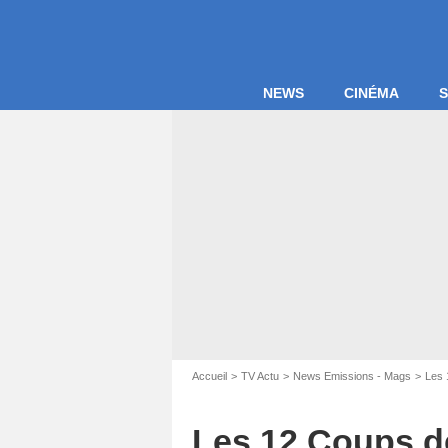
NEWS
CINÉMA
S
Accueil
TV Actu
News Emissions - Mags
Les 
Les 12 Coups de