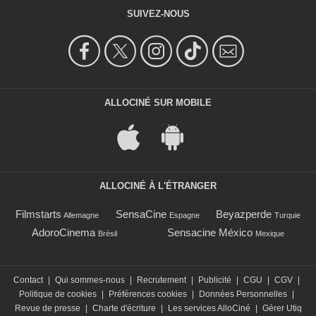
SUIVEZ-NOUS
ALLOCINÉ SUR MOBILE
ALLOCINÉ À L'ÉTRANGER
Filmstarts
SensaCine
Beyazperde
Allemagne
Espagne
Turquie
AdoroCinema
Sensacine México
Brésil
Mexique
Contact
|
Qui sommes-nous
|
Recrutement
|
Publicité
|
CGU
|
CGV
|
Politique de cookies
|
Préférences cookies
|
Données Personnelles
|
Revue de presse
|
Charte d'écriture
|
Les services AlloCiné
|
Gérer Utiq