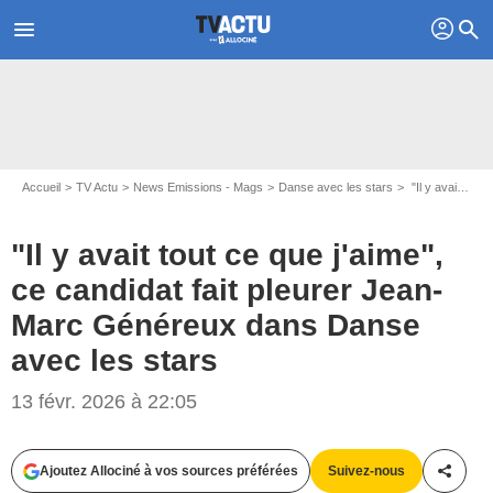
profil
menu
search
Accueil
TV Actu
News Emissions - Mags
Danse avec les stars
"Il y avait tout ce que j'aime", ce candidat fait pleurer Jean-Marc Généreux dans Danse avec les stars
"Il y avait tout ce que j'aime",
ce candidat fait pleurer Jean-
Marc Généreux dans Danse
avec les stars
13 févr. 2026 à 22:05
Ajoutez Allociné à vos sources préférées
Suivez-nous
Partag