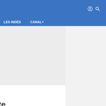
profil
search
LES INDÉS
CANAL+
te