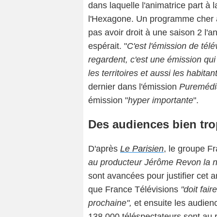
dans laquelle l'animatrice part à
l'Hexagone. Un programme cher a
pas avoir droit à une saison 2 l'
espérait. "
C'est l'émission de télé
regardent, c'est une émission qui 
les territoires et aussi les habita
dernier dans l'émission
Puremédi
émission "
hyper importante
".
Des audiences bien tro
D'après
Le Parisien
, le groupe F
au producteur Jérôme Revon la n
sont avancées pour justifier cet a
que France Télévisions
"doit fai
prochaine",
et ensuite les audie
138 000 téléspectateurs sont au 