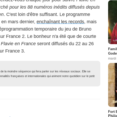
rché pour les 88 numéros inédits diffusés depuis
en
. C'est loin d'être suffisant. Le programme
s en mars dernier,
enchaînant les records
, mais
la déprogrammation temporaire du jeu de Bruno
sur France 2. Le bonheur n'a été que de courte
Flavie en France
seront diffusés du 22 au 26
Famil
sur France 3.
Godet
mardi
t de la moindre séquence qui fera parler sur les réseaux sociaux. Elle se
nalités françaises et internationales qui animent notre quotidien sur le petit
Fort 
Phili