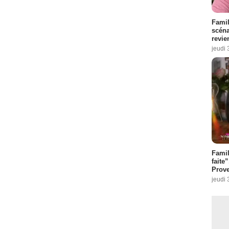
Famil
scéna
revie
jeudi 
Fami
faite
Prove
jeudi 