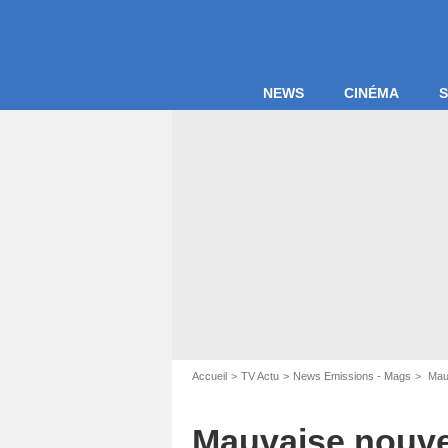
NEWS
CINÉMA
S
Accueil
TV Actu
News Emissions - Mags
Mauv
Mauvaise nouvel