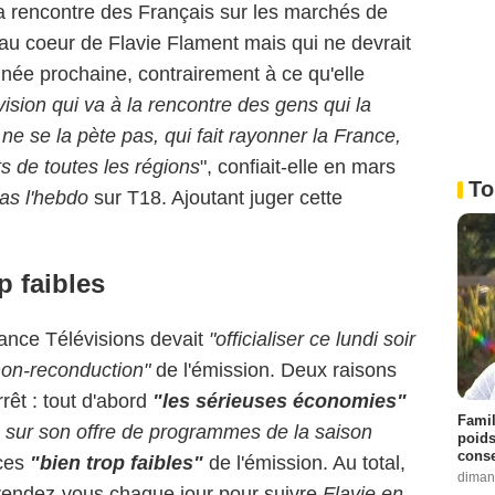
 la rencontre des Français sur les marchés de
u coeur de Flavie Flament mais qui ne devrait
année prochaine, contrairement à ce qu'elle
vision qui va à la rencontre des gens qui la
ne se la pète pas, qui fait rayonner la France,
nts de toutes les régions
", confiait-elle en mars
To
as l'hebdo
sur T18. Ajoutant juger cette
p faibles
rance Télévisions devait
"officialiser ce lundi soir
on-reconduction"
de l'émission. Deux raisons
rrêt : tout d'abord
"les sérieuses économies"
Famil
re sur son offre de programmes de la saison
poids
conse
nces
"bien trop faibles"
de l'émission. Au total,
diman
rendez-vous chaque jour pour suivre
Flavie en