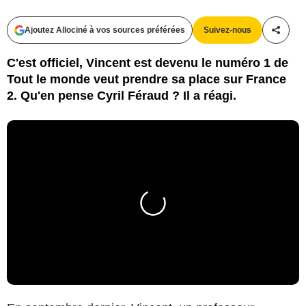
Ajoutez Allociné à vos sources préférées
Suivez-nous
Partag
C'est officiel, Vincent est devenu le numéro 1 de
Tout le monde veut prendre sa place sur France
2. Qu'en pense Cyril Féraud ? Il a réagi.