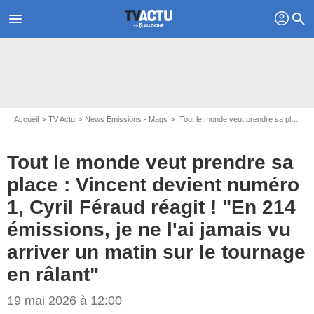
profil
menu
search
Accueil
TV Actu
News Emissions - Mags
Tout le monde veut prendre sa place : Vincent devient numéro 1, Cyril Féraud réagit ! "En 214 émissions, je ne l'ai jamais vu arriver un matin sur le tournage en râlant"
Tout le monde veut prendre sa
place : Vincent devient numéro
1, Cyril Féraud réagit ! "En 214
émissions, je ne l'ai jamais vu
arriver un matin sur le tournage
en râlant"
19 mai 2026 à 12:00