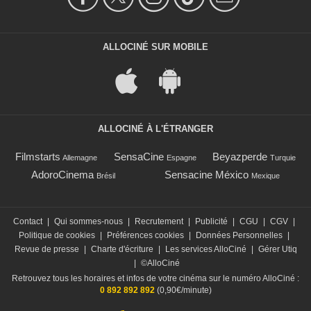
ALLOCINÉ SUR MOBILE
ALLOCINÉ À L'ÉTRANGER
Filmstarts
SensaCine
Beyazperde
Allemagne
Espagne
Turquie
AdoroCinema
Sensacine México
Brésil
Mexique
Contact
|
Qui sommes-nous
|
Recrutement
|
Publicité
|
CGU
|
CGV
|
Politique de cookies
|
Préférences cookies
|
Données Personnelles
|
Revue de presse
|
Charte d'écriture
|
Les services AlloCiné
|
Gérer Utiq
|
©AlloCiné
Retrouvez tous les horaires et infos de votre cinéma sur le numéro AlloCiné :
0 892 892 892
(0,90€/minute)