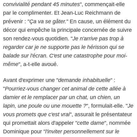
convivialité pendant 45 minutes
", commençait-elle
par le complimenter. Et Jean-Luc Reichmann de
prévenir : "
Ça va se gâter.
" En cause, un élément du
décor qui empêche la principale concernée de suivre
son rendez-vous quotidien. "
Je
n'arrive pas trop à
regarder car je ne supporte pas le hérisson qui se
balade sur l'écran. C'est une catastrophe pour moi-
même
", a-t-elle avoué.
Avant d'exprimer une "
demande inhabituelle
" :
Capture d'écran TF1 - Les 12 coups
"
Pourriez-vous changer cet animal de cette allée à
damier et le remplacer par un chat, un chien, un
lapin, une poule ou une mouette ?
", formulait-elle. "
Je
vous promets que c'est vrai
", assurait le présentateur
qui promettait alors d'appeler "
cette dame
", nommée
Dominique pour "
l'inviter personnellement sur le