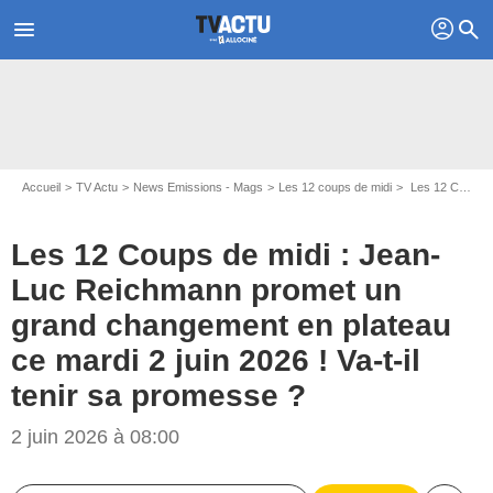
profil
menu
search
Accueil
TV Actu
News Emissions - Mags
Les 12 coups de midi
Les 12 Coups de midi : Jean-Luc Reichmann promet un grand changement en plateau ce mardi 2 juin 2026 ! Va-t-il tenir sa promesse ?
Les 12 Coups de midi : Jean-
Luc Reichmann promet un
grand changement en plateau
ce mardi 2 juin 2026 ! Va-t-il
tenir sa promesse ?
2 juin 2026 à 08:00