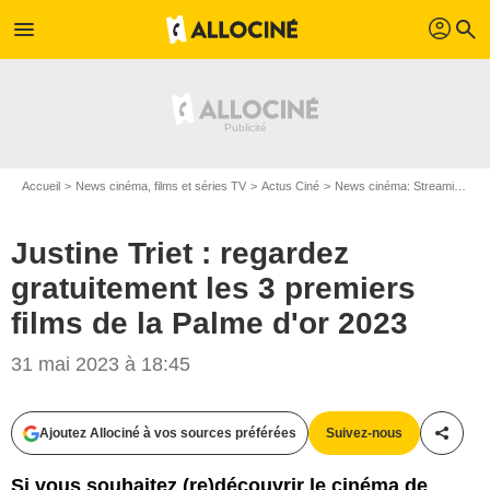
profil
menu
search
Accueil
News cinéma, films et séries TV
Actus Ciné
News cinéma: Streaming
J
Justine Triet : regardez
gratuitement les 3 premiers
films de la Palme d'or 2023
31 mai 2023 à 18:45
Ajoutez Allociné à vos sources préférées
Suivez-nous
Partag
Si vous souhaitez (re)découvrir le cinéma de