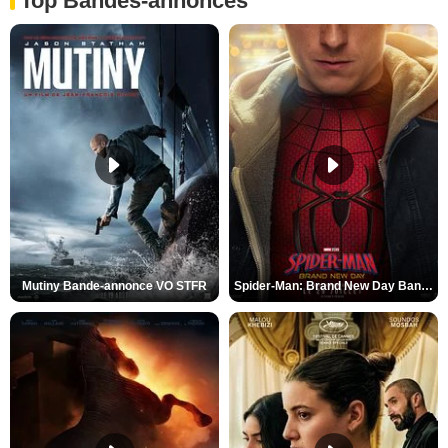
Top Bandes-annonces
Mutiny Bande-annonce VO STFR
Spider-Man: Brand New Day Bande-annonce VO STFR