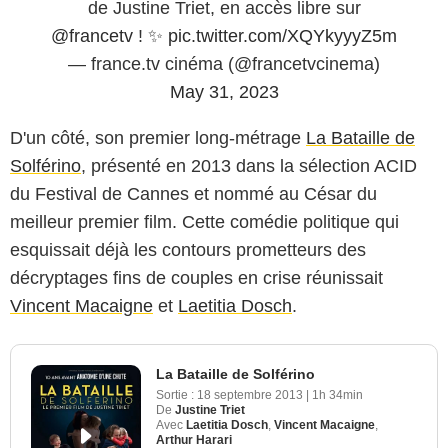
de Justine Triet, en accès libre sur
@francetv
! ✨
pic.twitter.com/XQYkyyyZ5m
— france.tv cinéma (@francetvcinema)
May 31, 2023
D'un côté, son premier long-métrage
La Bataille de
Solférino
, présenté en 2013 dans la sélection ACID
du Festival de Cannes et nommé au César du
meilleur premier film. Cette comédie politique qui
esquissait déjà les contours prometteurs des
décryptages fins de couples en crise réunissait
Vincent Macaigne
et
Laetitia Dosch
.
La Bataille de Solférino
Sortie :
18 septembre 2013
|
1h 34min
De
Justine Triet
Avec
Laetitia Dosch
,
Vincent Macaigne
,
Arthur Harari