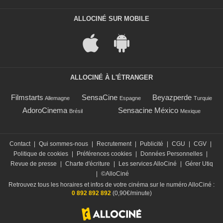
ALLOCINÉ SUR MOBILE
ALLOCINÉ À L'ÉTRANGER
Filmstarts
SensaCine
Beyazperde
Allemagne
Espagne
Turquie
AdoroCinema
Sensacine México
Brésil
Mexique
Contact
|
Qui sommes-nous
|
Recrutement
|
Publicité
|
CGU
|
CGV
|
Politique de cookies
|
Préférences cookies
|
Données Personnelles
|
Revue de presse
|
Charte d'écriture
|
Les services AlloCiné
|
Gérer Utiq
|
©AlloCiné
Retrouvez tous les horaires et infos de votre cinéma sur le numéro AlloCiné :
0 892 892 892
(0,90€/minute)