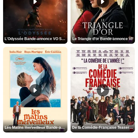
L'Odyssée Bande-annonce VO STFR
Le Triangle d'or Bande-annonce VF
Les Matins merveilleux Bande-annonce VF
De la Comédie-Française Teaser VF