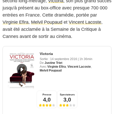
second long-métrage,
Victoria
, son plus grand succès
jusqu'à présent au box-office avec presque 700 000
entrées en France. Cette dramédie, portée par
Virginie Efira
,
Melvil Poupaud
et
Vincent Lacoste
,
avait été acclamée à la Semaine de la Critique à
Cannes avant de sortir au cinéma.
Victoria
Sortie :
14 septembre 2016
|
1h 36min
De
Justine Triet
Avec
Virginie Efira
,
Vincent Lacoste
,
Melvil Poupaud
Presse
Spectateurs
4,0
3,0