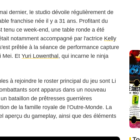
n mai dernier, le studio dévoile régulièrement de
ble franchise née il y a 31 ans. Profitant du
t tenu ce week-end, une table ronde a été
 était notamment accompagné par l'actrice
Kelly
i s'est prêtée à la séance de performance capture
i Mei. Et
Yuri Lowenthal
, qui incarne le ninja
s à rejoindre le roster principal du jeu sont Li
 kombattants sont apparus dans un nouveau
 un bataillon de prêtresses guerrières
ion de la famille royale de l'Outre-Monde. La
el aperçu du gameplay, ainsi que des éléments
To