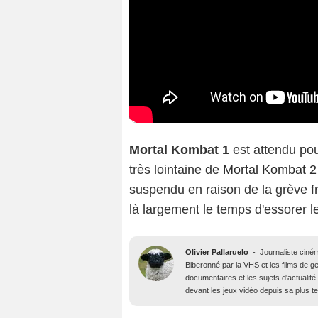
Mortal Kombat 1
est attendu pou
très lointaine de
Mortal Kombat 2
suspendu en raison de la grève f
là largement le temps d'essorer l
Olivier Pallaruelo
-
Journaliste ciné
Biberonné par la VHS et les films de gen
documentaires et les sujets d'actuali
devant les jeux vidéo depuis sa plus t