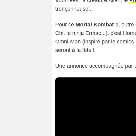
Voorhees, la créature Alien, le
Pr
tronçonneuse
...
Pour ce
Mortal Kombat 1
, outre
Chi, le ninja Ermac...), c'est Hom
Omni-Man (inspiré par le comics 
seront à la fête !
Une annonce accompagnée par un 