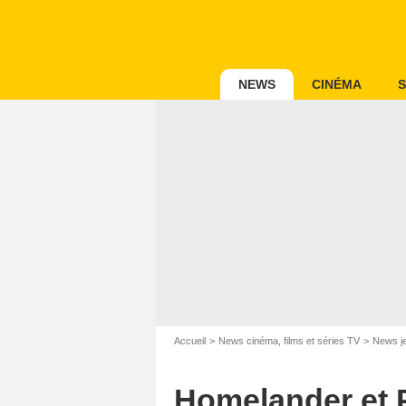
NEWS
CINÉMA
S
Accueil
News cinéma, films et séries TV
News j
Homelander et 