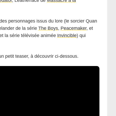
edator
, Leatherface de
Massacre à la
 des personnages issus du lore (le sorcier Quan
elander de la série
The Boys
,
Peacemaker
, et
et la série télévisée animée
Invincible
) qui
petit teaser, à découvrir ci-dessous.