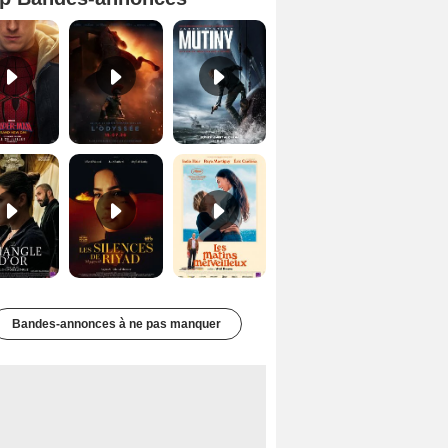
Spider-Man: Brand New Day Bande-annonce VO STFR
L'Odyssée Bande-annonce VO STFR
Mutiny Bande-annonce VO STFR
Le Triangle d'or Bande-annonce VF
Les Silences de Riyad Bande-annonce VO STFR
Les Matins merveilleux Bande-annonce VF
Bandes-annonces à ne pas manquer