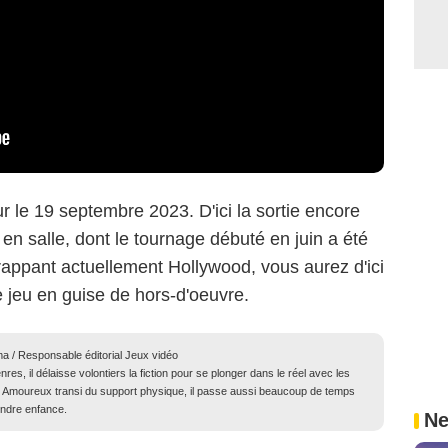
r le 19 septembre 2023. D'ici la sortie encore
en salle, dont le tournage débuté en juin a été
rappant actuellement Hollywood, vous aurez d'ici
e jeu en guise de hors-d'oeuvre.
ma / Responsable éditorial Jeux vidéo
res, il délaisse volontiers la fiction pour se plonger dans le réel avec les
té. Amoureux transi du support physique, il passe aussi beaucoup de temps
endre enfance.
Ne