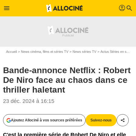
profil
menu
search
Accueil
News cinéma, films et séries TV
News séries TV
Actus Séries en streaming
Bande-annonce Netflix : Robert
De Niro face au chaos dans ce
thriller haletant
23 déc. 2024 à 16:15
Ajoutez Allociné à vos sources préférées
Suivez-nous
Partag
C'est la première série de Robert De Niro et elle