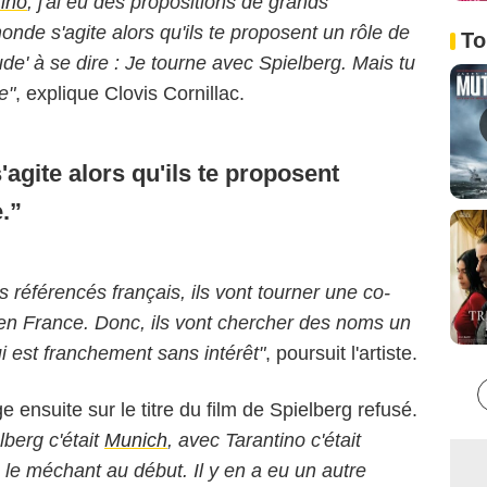
tino
, j'ai eu des propositions de grands
onde s'agite alors qu'ils te proposent un rôle de
To
tude' à se dire : Je tourne avec Spielberg. Mais tu
e"
, explique Clovis Cornillac.
'agite alors qu'ils te proposent
.
rs référencés français, ils vont tourner une co-
en France. Donc, ils vont chercher des noms un
ui est franchement sans intérêt"
, poursuit l'artiste.
e ensuite sur le titre du film de Spielberg refusé.
lberg c'était
Munich
, avec Tarantino c'était
c le méchant au début. Il y en a eu un autre