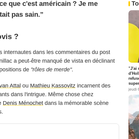
rce que c'est américain ? Je me
To
tait pas sain.
ovis ?
s internautes dans les commentaires du post
illac a peut-être manqué de vista en déclinant
"J'ai
opositions de
"rôles de merde"
.
d'Hol
refus
super
van Attal
ou
Mathieu Kassovitz
incarnent des
jeudi 
ants dans l'intrigue. Même chose chez
de
Denis Ménochet
dans la mémorable scène
s.