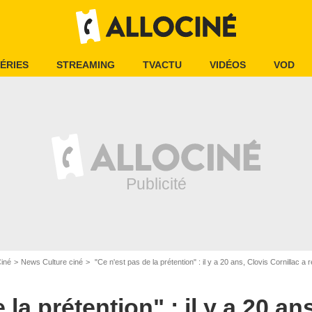
ÉRIES
STREAMING
TVACTU
VIDÉOS
VOD
Ciné
News Culture ciné
"Ce n'est pas de la prétention" : il y a 20 ans, Clovis Cornillac a refusé 
 la prétention" : il y a 20 an