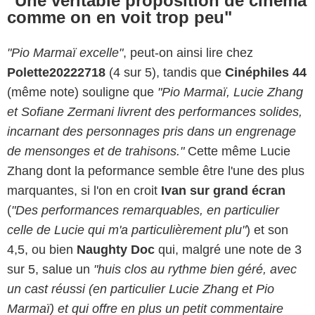
"Une véritable proposition de cinéma
comme on en voit trop peu"
"Pio Marmaï excelle"
, peut-on ainsi lire chez
Polette20222718
(4 sur 5), tandis que
Cinéphiles 44
(même note) souligne que
"Pio Marmaï, Lucie Zhang
et Sofiane Zermani livrent des performances solides,
incarnant des personnages pris dans un engrenage
de mensonges et de trahisons."
Cette même Lucie
Zhang dont la peformance semble être l'une des plus
marquantes, si l'on en croit
Ivan sur grand écran
(
"Des performances remarquables, en particulier
celle de Lucie qui m'a particulièrement plu"
) et son
4,5, ou bien
Naughty Doc
qui, malgré une note de 3
sur 5, salue un
"huis clos au rythme bien géré, avec
un cast réussi (en particulier Lucie Zhang et Pio
Marmaï) et qui offre en plus un petit commentaire