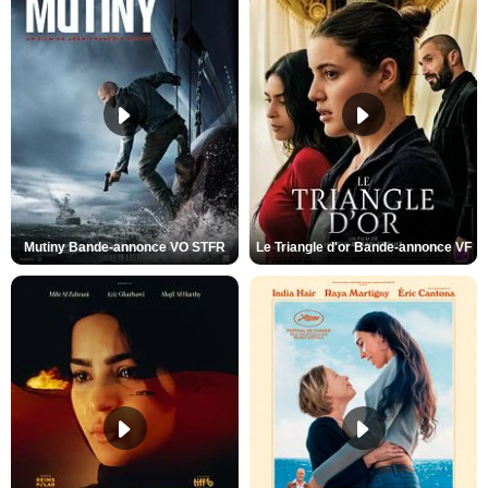
Mutiny Bande-annonce VO STFR
Le Triangle d'or Bande-annonce VF