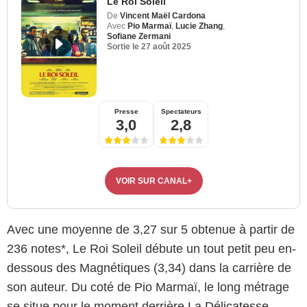
Le Roi Soleil
De
Vincent Maël Cardona
Avec
Pio Marmaï
,
Lucie Zhang
,
Sofiane Zermani
Sortie le
27 août 2025
Presse
Spectateurs
3,0
2,8
VOIR SUR CANAL+
Avec une moyenne de 3,27 sur 5 obtenue à partir de
236 notes*, Le Roi Soleil débute un tout petit peu en-
dessous des Magnétiques (3,34) dans la carrière de
son auteur. Du coté de Pio Marmaï, le long métrage
se situe pour le moment derrière
La Délicatesse