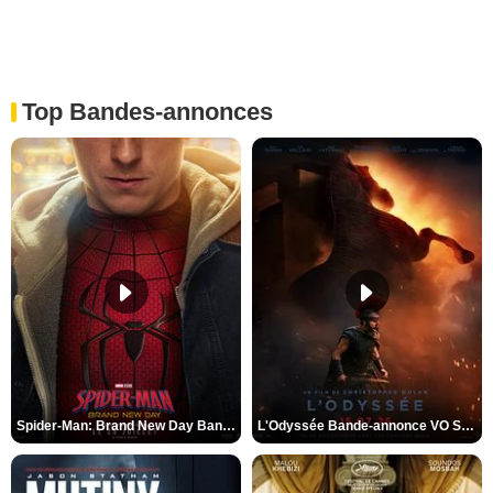
Top Bandes-annonces
Spider-Man: Brand New Day Bande-annonce VO STFR
L'Odyssée Bande-annonce VO STFR