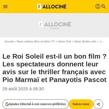
profil
menu
search
Accueil
News cinéma, films et séries TV
Actus Ciné
News Sorties ciné
Le Roi Soleil est-il un bon film ? Les spectateurs donnent leur avis sur le thriller français avec Pio Marmaï et Panayotis Pascot
Le Roi Soleil est-il un bon film ?
Les spectateurs donnent leur
avis sur le thriller français avec
Pio Marmaï et Panayotis Pascot
29 août 2025 à 08:30
Ajoutez Allociné à vos sources préférées
Suivez-nous
Partag