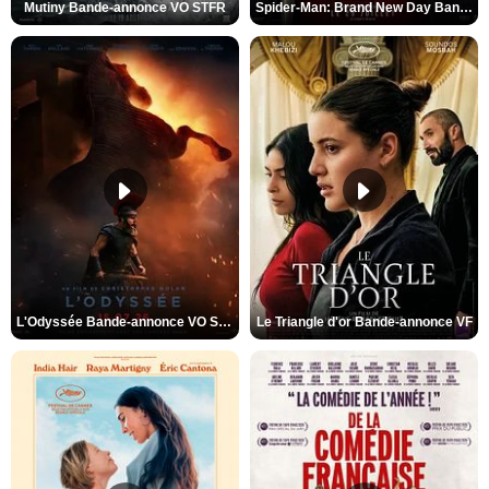
Mutiny Bande-annonce VO STFR
Spider-Man: Brand New Day Bande-annonce VO STFR
L'Odyssée Bande-annonce VO STFR
Le Triangle d'or Bande-annonce VF