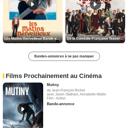
Les Matins merveilleux Bande-annonce VF
De la Comédie-Française Teaser VF
Bandes-annonces à ne pas manquer
Films Prochainement au Cinéma
Mutiny
de Jean-François Richet
avec Jason Statham, Annabelle Wallis
Film - Action
Bande-annonce