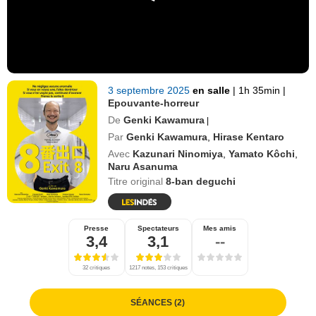
3 septembre 2025
en salle
|
1h 35min
|
Epouvante-horreur
De
Genki Kawamura
|
Par
Genki Kawamura
,
Hirase Kentaro
Avec
Kazunari Ninomiya
,
Yamato Kôchi
,
Naru Asanuma
Titre original
8-ban deguchi
Presse
Spectateurs
Mes amis
3,4
3,1
--
32 critiques
1217 notes, 153 critiques
SÉANCES (2)