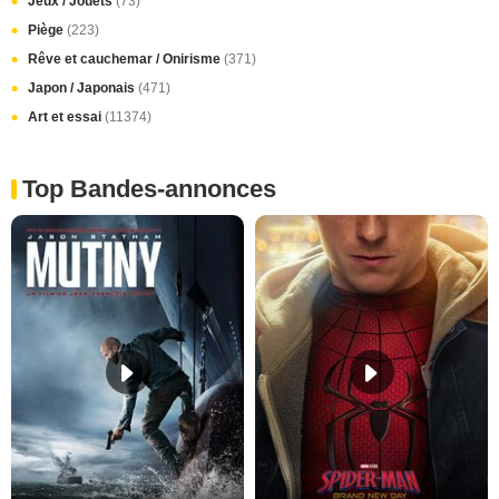
Jeux / Jouets
(73)
Piège
(223)
Rêve et cauchemar / Onirisme
(371)
Japon / Japonais
(471)
Art et essai
(11374)
Top Bandes-annonces