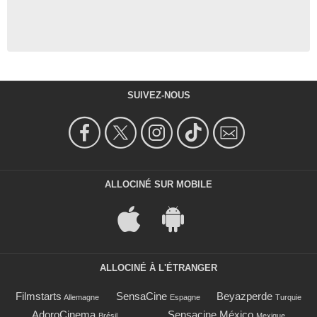
SUIVEZ-NOUS
ALLOCINÉ SUR MOBILE
ALLOCINÉ À L'ÉTRANGER
Filmstarts
SensaCine
Beyazperde
Allemagne
Espagne
Turquie
AdoroCinema
Sensacine México
Brésil
Mexique