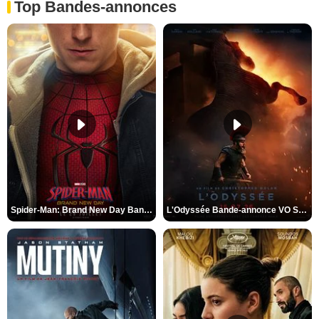
Top Bandes-annonces
Spider-Man: Brand New Day Bande-annonce VO STFR
L'Odyssée Bande-annonce VO STFR