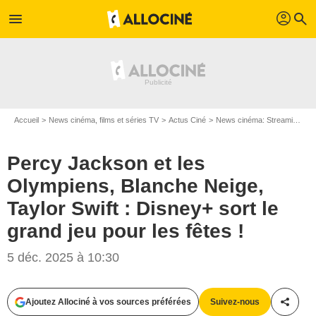
profil
menu
search
Accueil
News cinéma, films et séries TV
Actus Ciné
News cinéma: Streaming
P
Percy Jackson et les
Olympiens, Blanche Neige,
Taylor Swift : Disney+ sort le
grand jeu pour les fêtes !
5 déc. 2025 à 10:30
Ajoutez Allociné à vos sources préférées
Suivez-nous
Partag