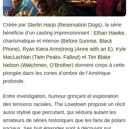
Créée par
Sterlin Harjo
(
Reservation Dogs
), la série
bénéficie d’un casting impressionnant :
Ethan Hawke
,
charismatique et intense (
Before Sunrise
,
Black
Phone
),
Ryan Kiera Armstrong
(
Anne with an E
),
Kyle
MacLachlan
(
Twin Peaks
,
Fallout
) et
Tim Blake
Nelson
(
Watchmen
,
O’Brother
) donnent corps à cette
plongée dans les zones d’ombre de l’Amérique
profonde.
Entre investigation, humour grinçant et exploration
des tensions raciales, The Lowdown propose un récit
aussi stylisé que percutant, qui séduira autant les
amateurs de séries historiques que les fans de polars
sociaux. Ses huit épisodes sont à découvrir sur