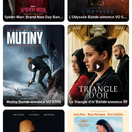
Spider-Man: Brand New Day Bande-annonce VO STFR
L'Odyssée Bande-annonce VO STFR
Mutiny Bande-annonce VO STFR
Le Triangle d'or Bande-annonce VF