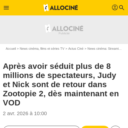
profil
menu
search
Accueil
News cinéma, films et séries TV
Actus Ciné
News cinéma: Streaming
A
Après avoir séduit plus de 8
millions de spectateurs, Judy
et Nick sont de retour dans
Zootopie 2, dès maintenant en
VOD
2 avr. 2026 à 10:00