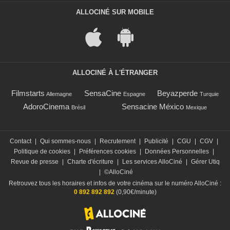
ALLOCINÉ SUR MOBILE
ALLOCINÉ À L'ÉTRANGER
Filmstarts
SensaCine
Beyazperde
Allemagne
Espagne
Turquie
AdoroCinema
Sensacine México
Brésil
Mexique
Contact
|
Qui sommes-nous
|
Recrutement
|
Publicité
|
CGU
|
CGV
|
Politique de cookies
|
Préférences cookies
|
Données Personnelles
|
Revue de presse
|
Charte d'écriture
|
Les services AlloCiné
|
Gérer Utiq
|
©AlloCiné
Retrouvez tous les horaires et infos de votre cinéma sur le numéro AlloCiné :
0 892 892 892
(0,90€/minute)