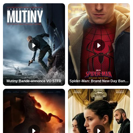
Mutiny Bande-annonce VO STFR
Spider-Man: Brand New Day Bande-annonce VO STFR