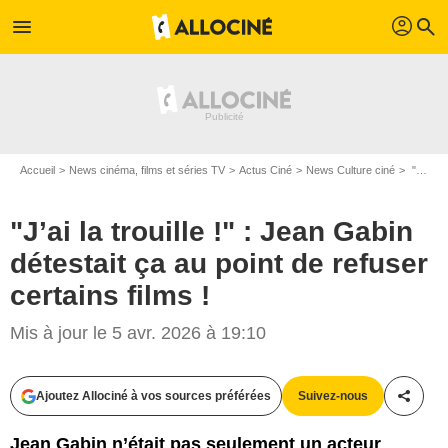
profil
menu
search
Accueil
News cinéma, films et séries TV
Actus Ciné
News Culture ciné
"J’ai la trouille !" : Jean Gabin détestait ça au point de refuser certains films !
"J’ai la trouille !" : Jean Gabin
détestait ça au point de refuser
certains films !
Mis à jour le 5 avr. 2026 à 19:10
Ajoutez Allociné à vos sources préférées
Suivez-nous
Partag
Jean Gabin n’était pas seulement un acteur