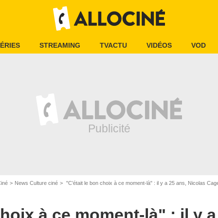
ÉRIES
STREAMING
TVACTU
VIDÉOS
VOD
Ciné
News Culture ciné
"C’était le bon choix à ce moment-là" : il y a 25 ans, Nicolas Cage a r
choix à ce moment-là" : il y a