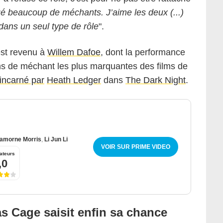
oué beaucoup de méchants. J’aime les deux (...)
dans un seul type de rôle
".
 est revenu à
Willem Dafoe
, dont la performance
ns de méchant les plus marquantes des films de
 incarné par
Heath Ledger
dans
The Dark Night
.
amorne Morris
,
Li Jun Li
VOIR SUR PRIME VIDEO
ateurs
,0
as Cage saisit enfin sa chance