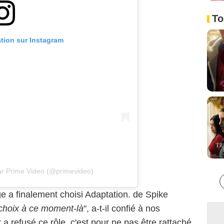
To
ation sur Instagram
ar Prime Video (@primevideo)
e a finalement choisi Adaptation. de Spike
 choix à ce moment-là
", a-t-il confié à nos
ur a refusé ce rôle, c'est pour ne pas être rattaché