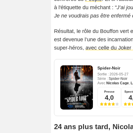
à l'étiquette du méchant : "
J’ai j
Je ne voudrais pas être enfermé 
Résultat, le rôle du Bouffon vert
est devenue l’une des incarnatio
super-héros,
avec celle du Joker
Spider-Noir
Sortie :
2026-05-27
Série :
Spider-Noir
Avec
Nicolas Cage
,
L
Presse
Spect
4,0
4
24 ans plus tard, Nicol