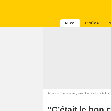
NEWS
CINÉMA
S
Accueil
News cinéma, films et séries TV
Actus 
"C’était le bon 