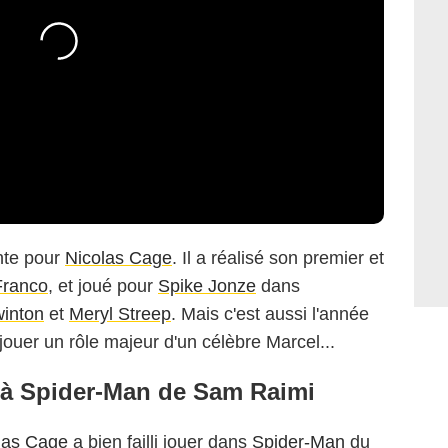
nte pour
Nicolas Cage
. Il a réalisé son premier et
Franco
, et joué pour
Spike Jonze
dans
winton
et
Meryl Streep
. Mais c'est aussi l'année
jouer un rôle majeur d'un célèbre Marcel...
n à Spider-Man de Sam Raimi
las Cage
a bien failli jouer dans
Spider-Man
du