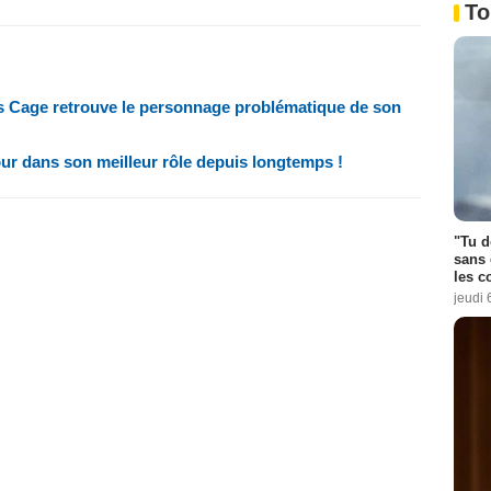
To
as Cage retrouve le personnage problématique de son
our dans son meilleur rôle depuis longtemps !
"Tu d
sans 
les c
jeudi 