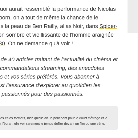
quoi aurait ressemblé la performance de Nicolas
orn, on a tout de même la chance de le
s la peau de Ben Railly, alias Noir, dans
Spider-
ion sombre et vieillissante de l'homme araignée
30
. On ne demande qu'à voir !
 de 40 articles traitant de l’actualité du cinéma et
 recommandations streaming, des anecdotes
ms et vos séries préférés.
Vous abonner à
est l’assurance d’explorer au quotidien les
s passionnés pour des passionnés.
 et les formats, bien qu’elle ait un penchant pour le court métrage et le
l’écran, elle voit rarement le temps défiler devant un film ou une série.