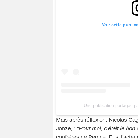
Voir cette public
Une publication partagée p
Mais après réflexion, Nicolas Cag
Jonze, : "
Pour moi, c’était le bon
confrères de
People
. Et si l'acte