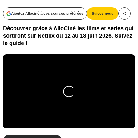
Ajoutez Allociné à vos sources préférées
Suivez-nous
Partag
Découvrez grâce à AlloCiné les films et séries qui
sortiront sur Netflix du 12 au 18 juin 2026. Suivez
le guide !