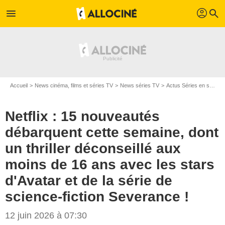
profil
menu
search
Accueil
News cinéma, films et séries TV
News séries TV
Actus Séries en streaming
Netflix : 15 nouveautés
débarquent cette semaine, dont
un thriller déconseillé aux
moins de 16 ans avec les stars
d'Avatar et de la série de
science-fiction Severance !
12 juin 2026 à 07:30