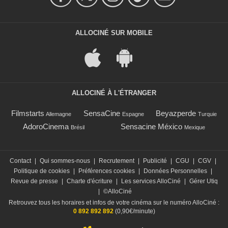
ALLOCINÉ SUR MOBILE
ALLOCINÉ À L'ÉTRANGER
Filmstarts
SensaCine
Beyazperde
Allemagne
Espagne
Turquie
AdoroCinema
Sensacine México
Brésil
Mexique
Contact
|
Qui sommes-nous
|
Recrutement
|
Publicité
|
CGU
|
CGV
|
Politique de cookies
|
Préférences cookies
|
Données Personnelles
|
Revue de presse
|
Charte d'écriture
|
Les services AlloCiné
|
Gérer Utiq
|
©AlloCiné
Retrouvez tous les horaires et infos de votre cinéma sur le numéro AlloCiné :
0 892 892 892
(0,90€/minute)