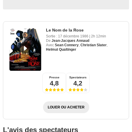
Le Nom de la Rose
Sortie :
17 décembre 1986
|
2h 12min
De
Jean-Jacques Annaud
Avec
Sean Connery
,
Christian Slater
,
Helmut Qualtinger
Presse
Spectateurs
4,8
4,2
LOUER OU ACHETER
L'avis des spectateurs