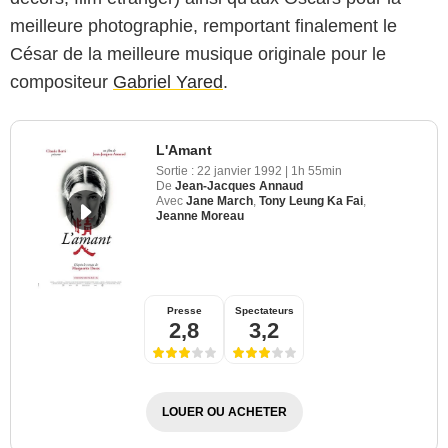
meilleure photographie, remportant finalement le
César de la meilleure musique originale pour le
compositeur
Gabriel Yared
.
L'Amant
Sortie :
22 janvier 1992
|
1h 55min
De
Jean-Jacques Annaud
Avec
Jane March
,
Tony Leung Ka Fai
,
Jeanne Moreau
Presse
Spectateurs
2,8
3,2
LOUER OU ACHETER