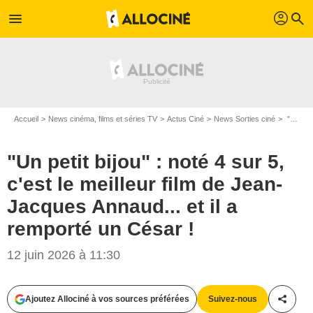
profil
menu
search
Accueil
News cinéma, films et séries TV
Actus Ciné
News Sorties ciné
"Un petit bijou" : noté 4 sur 5, c'est le meilleur film de Jean-Jacques Annaud... et il a remporté un César !
"Un petit bijou" : noté 4 sur 5,
c'est le meilleur film de Jean-
Jacques Annaud... et il a
remporté un César !
12 juin 2026 à 11:30
Ajoutez Allociné à vos sources préférées
Suivez-nous
Partag