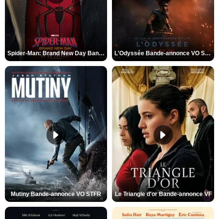
Spider-Man: Brand New Day Bande-annonce VO STFR
L'Odyssée Bande-annonce VO STFR
Mutiny Bande-annonce VO STFR
Le Triangle d'or Bande-annonce VF