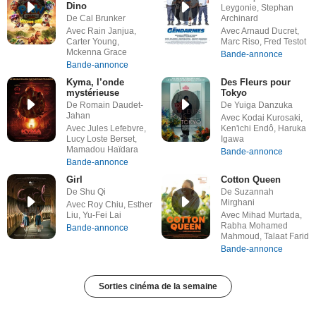
Dino
Leygonie, Stephan
De Cal Brunker
Archinard
Avec Rain Janjua,
Avec Arnaud Ducret,
Carter Young,
Marc Riso, Fred Testot
Mckenna Grace
Bande-annonce
Bande-annonce
Kyma, l’onde
Des Fleurs pour
mystérieuse
Tokyo
De Romain Daudet-
De Yuiga Danzuka
Jahan
Avec Kodai Kurosaki,
Avec Jules Lefebvre,
Ken'ichi Endô, Haruka
Lucy Loste Berset,
Igawa
Mamadou Haïdara
Bande-annonce
Bande-annonce
Girl
Cotton Queen
De Shu Qi
De Suzannah
Mirghani
Avec Roy Chiu, Esther
Liu, Yu-Fei Lai
Avec Mihad Murtada,
Rabha Mohamed
Bande-annonce
Mahmoud, Talaat Farid
Bande-annonce
Sorties cinéma de la semaine