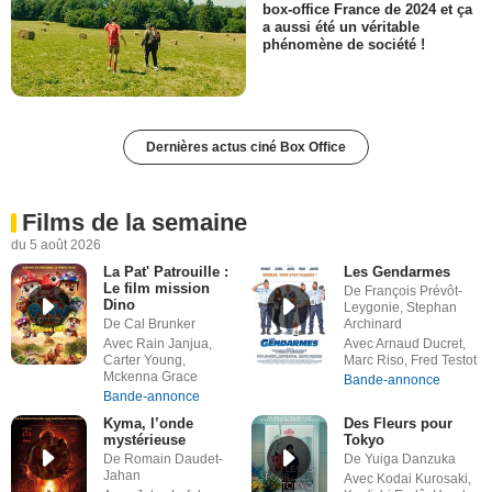
box-office France de 2024 et ça
a aussi été un véritable
phénomène de société !
Dernières actus ciné Box Office
Films de la semaine
du 5 août 2026
La Pat' Patrouille :
Les Gendarmes
Le film mission
De François Prévôt-
Dino
Leygonie, Stephan
De Cal Brunker
Archinard
Avec Rain Janjua,
Avec Arnaud Ducret,
Carter Young,
Marc Riso, Fred Testot
Mckenna Grace
Bande-annonce
Bande-annonce
Kyma, l’onde
Des Fleurs pour
mystérieuse
Tokyo
De Romain Daudet-
De Yuiga Danzuka
Jahan
Avec Kodai Kurosaki,