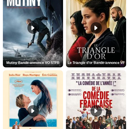
Mutiny Bande-annonce VO STFR
Le Triangle d'or Bande-annonce VF