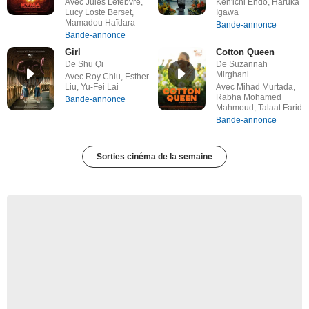
Avec Jules Lefebvre,
Ken'ichi Endô, Haruka
Lucy Loste Berset,
Igawa
Mamadou Haïdara
Bande-annonce
Bande-annonce
Girl
Cotton Queen
De Shu Qi
De Suzannah
Mirghani
Avec Roy Chiu, Esther
Liu, Yu-Fei Lai
Avec Mihad Murtada,
Rabha Mohamed
Bande-annonce
Mahmoud, Talaat Farid
Bande-annonce
Sorties cinéma de la semaine