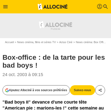
profil
menu
search
Accueil
News cinéma, films et séries TV
Actus Ciné
News cinéma: Box Office
B
Box-office : de la tarte pour les
bad boys !
24 oct. 2003 à 09:15
Ajoutez Allociné à vos sources préférées
Suivez-nous
Partag
"Bad boys II" devance d'une courte tête
"American pie : marions-les !" cette semaine au