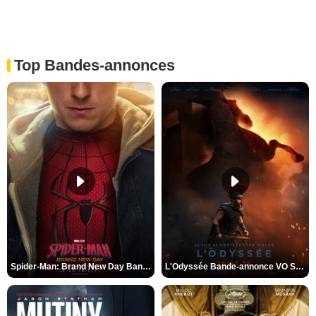
Top Bandes-annonces
Spider-Man: Brand New Day Bande-annonce VO STFR
L'Odyssée Bande-annonce VO STFR