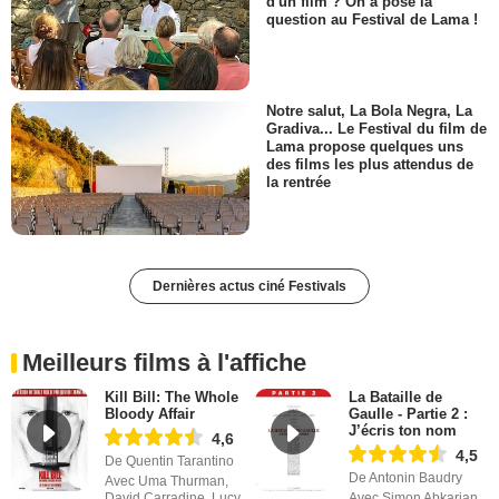
d'un film ? On a posé la
question au Festival de Lama !
Notre salut, La Bola Negra, La
Gradiva... Le Festival du film de
Lama propose quelques uns
des films les plus attendus de
la rentrée
Dernières actus ciné Festivals
Meilleurs films à l'affiche
Kill Bill: The Whole
La Bataille de
Bloody Affair
Gaulle - Partie 2 :
J’écris ton nom
4,6
4,5
De Quentin Tarantino
De Antonin Baudry
Avec Uma Thurman,
David Carradine, Lucy
Avec Simon Abkarian,