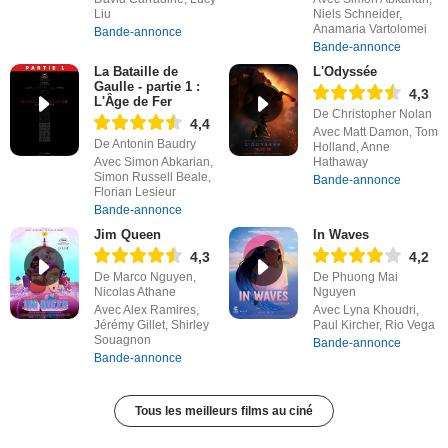
Liu
Niels Schneider,
Anamaria Vartolomei
Bande-annonce
Bande-annonce
La Bataille de
L'Odyssée
Gaulle - partie 1 :
4,3
L'Âge de Fer
De Christopher Nolan
4,4
Avec Matt Damon, Tom
De Antonin Baudry
Holland, Anne
Avec Simon Abkarian,
Hathaway
Simon Russell Beale,
Bande-annonce
Florian Lesieur
Bande-annonce
Jim Queen
In Waves
4,3
4,2
De Marco Nguyen,
De Phuong Mai
Nicolas Athane
Nguyen
Avec Alex Ramires,
Avec Lyna Khoudri,
Jérémy Gillet, Shirley
Paul Kircher, Rio Vega
Souagnon
Bande-annonce
Bande-annonce
Tous les meilleurs films au ciné