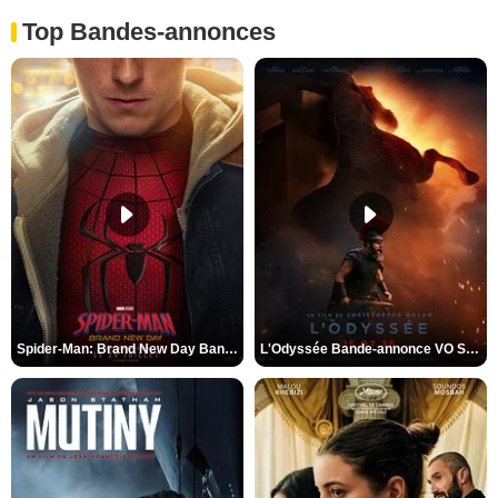
Top Bandes-annonces
Spider-Man: Brand New Day Bande-annonce VO STFR
L'Odyssée Bande-annonce VO STFR