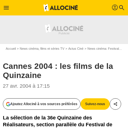
profil
menu
search
Accueil
News cinéma, films et séries TV
Actus Ciné
News cinéma: Festivals
Ca
Cannes 2004 : les films de la
Quinzaine
27 avr. 2004 à 17:15
Ajoutez Allociné à vos sources préférées
Suivez-nous
Partag
La sélection de la 36e Quinzaine des
Réalisateurs, section parallèle du Festival de