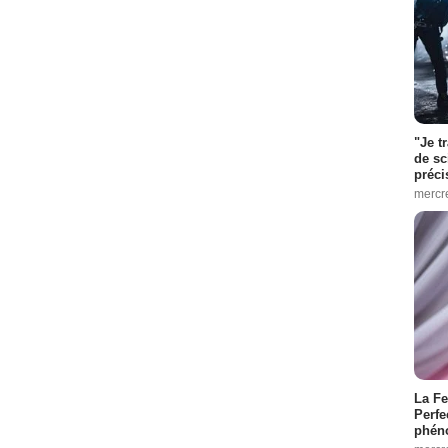
"Je t
de sc
préci
mercr
La Fe
Perfe
phén