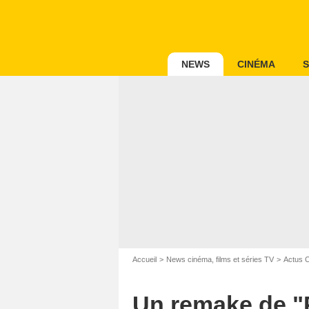
NEWS
CINÉMA
S
Accueil
News cinéma, films et séries TV
Actus 
Un remake de "P