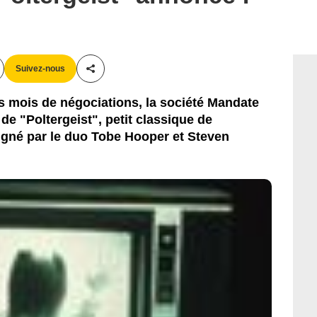
Suivez-nous
Partager cet article
rs mois de négociations, la société Mandate
 de "Poltergeist", petit classique de
igné par le duo Tobe Hooper et Steven