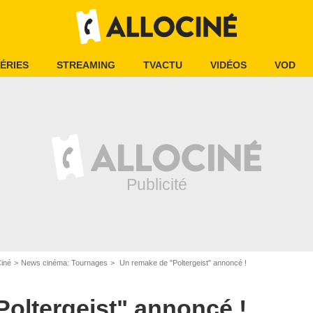
ÉRIES
STREAMING
TVACTU
VIDÉOS
VOD
Ciné
News cinéma: Tournages
Un remake de "Poltergeist" annoncé !
oltergeist" annoncé !