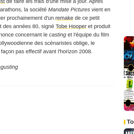
ist
de faire les frais d'une mise à jour. Après
arathons, la société
Mandate Pictures
vient en
tier prochainement d'un
remake
de ce petit
ut des années 80, signé
Tobe Hooper
et produit
nonce concernant le
casting
et l'équipe du film
 hollywoodienne des scénaristes oblige, le
façon pas effectif avant l'horizon 2008.
sgusting
To