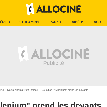
ÉRIES
STREAMING
TVACTU
VIDÉOS
VOD
Ciné
News cinéma: Box Office
Box-office : "Millenium" prend les devants
illenium" prend les devants