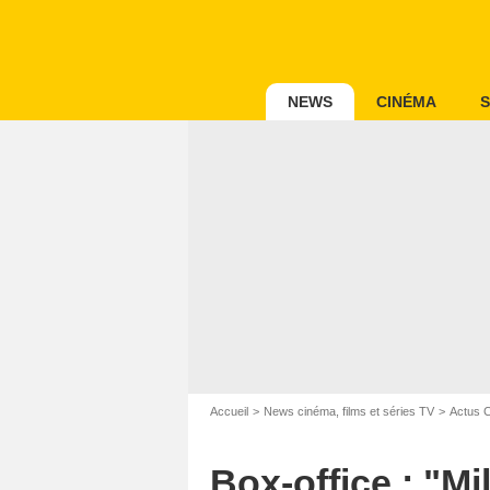
NEWS
CINÉMA
S
Accueil
News cinéma, films et séries TV
Actus 
Box-office : "M