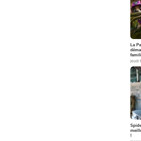
La Pa
démar
famil
jeudi 
Spid
meill
!