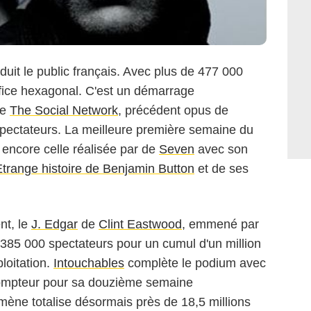
uit le public français. Avec plus de 477 000
office hexagonal. C'est un démarrage
de
The Social Network
, précédent opus de
 spectateurs. La meilleure première semaine du
 encore celle réalisée par de
Seven
avec son
Etrange histoire de Benjamin Button
et de ses
nt, le
J. Edgar
de
Clint Eastwood
, emmené par
e 385 000 spectateurs pour un cumul d'un million
loitation.
Intouchables
complète le podium avec
ompteur pour sa douzième semaine
mène totalise désormais près de 18,5 millions