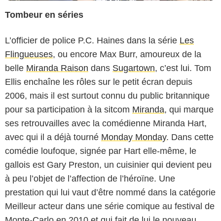
Tombeur en séries
L’officier de police P.C. Haines dans la série
Les
Flingueuses
, ou encore Max Burr, amoureux de la
belle
Miranda Raison
dans
Sugartown
, c’est lui. Tom
Ellis enchaîne les rôles sur le petit écran depuis
2006, mais il est surtout connu du public britannique
pour sa participation à la sitcom
Miranda
, qui marque
ses retrouvailles avec la comédienne Miranda Hart,
avec qui il a déjà tourné
Monday Monday
. Dans cette
comédie loufoque, signée par Hart elle-même, le
gallois est Gary Preston, un cuisinier qui devient peu
BBC (British Broadcasting Corporation)
à peu l’objet de l’affection de l’héroïne. Une
prestation qui lui vaut d’être nommé dans la catégorie
Meilleur acteur dans une série comique au festival de
Monte-Carlo en 2010 et qui fait de lui le nouveau