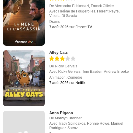
De
Alexandra Echkenazi
,
Franck Ollivier
Avec
Hélène de Fougerolles
,
Florent Peyre
,
Vittoria Di Savoia
Drame
7 août 2026 sur France.TV
Alley Cats
De
Ricky Gervais
Avec
Ricky Gervais
,
Tom Basden
,
Andrew Brooke
Animation
,
Comédie
7 août 2026 sur Netflix
Anna Pigeon
De
Morwyn Brebner
Avec
Tracy Spiridakos
,
Ronnie Rowe
,
Manuel
Rodriguez-Saenz