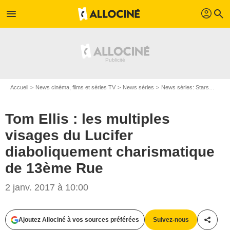
profil
menu
search
Accueil
News cinéma, films et séries TV
News séries
News séries: Stars
Tom E
Tom Ellis : les multiples
visages du Lucifer
diaboliquement charismatique
de 13ème Rue
2 janv. 2017 à 10:00
Ajoutez Allociné à vos sources préférées
Suivez-nous
Partag
Gavin Bond/USA Network