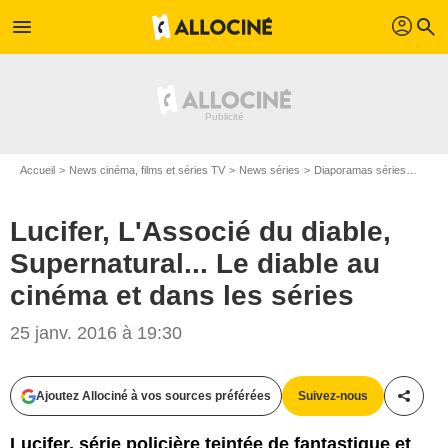
profil
menu
search
Accueil
News cinéma, films et séries TV
News séries
Diaporamas séries
Lucif
Lucifer, L'Associé du diable,
Supernatural... Le diable au
cinéma et dans les séries
25 janv. 2016 à 19:30
Ajoutez Allociné à vos sources préférées
Suivez-nous
Partag
Warner Bros. France / John P. Fleenor/FOX / UFD
Lucifer, série policière teintée de fantastique et