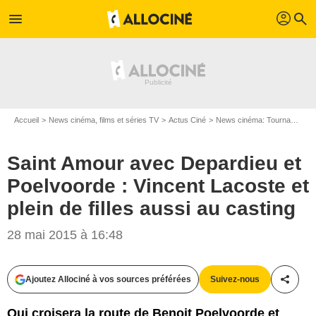
profil
menu
search
Accueil
News cinéma, films et séries TV
Actus Ciné
News cinéma: Tournages
Saint Amour avec Depardieu et
Poelvoorde : Vincent Lacoste et
plein de filles aussi au casting
28 mai 2015 à 16:48
Ajoutez Allociné à vos sources préférées
Suivez-nous
Partag
D.R. / StudioCanal / Le Pacte
Qui croisera la route de Benoit Poelvoorde et