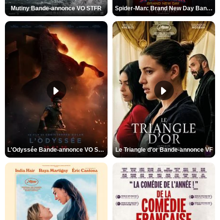
Mutiny Bande-annonce VO STFR
Spider-Man: Brand New Day Bande-annonce VO STFR
L'Odyssée Bande-annonce VO STFR
Le Triangle d'or Bande-annonce VF