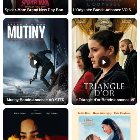
Spider-Man: Brand New Day Bande-annonce VO STFR
L'Odyssée Bande-annonce VO STFR
Mutiny Bande-annonce VO STFR
Le Triangle d'or Bande-annonce VF