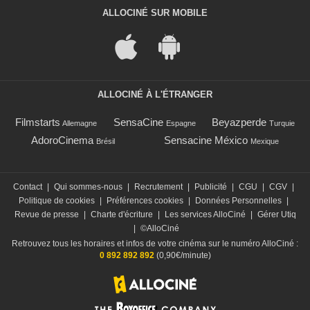
ALLOCINÉ SUR MOBILE
ALLOCINÉ À L'ÉTRANGER
Filmstarts
SensaCine
Beyazperde
Allemagne
Espagne
Turquie
AdoroCinema
Sensacine México
Brésil
Mexique
Contact
|
Qui sommes-nous
|
Recrutement
|
Publicité
|
CGU
|
CGV
|
Politique de cookies
|
Préférences cookies
|
Données Personnelles
|
Revue de presse
|
Charte d'écriture
|
Les services AlloCiné
|
Gérer Utiq
|
©AlloCiné
Retrouvez tous les horaires et infos de votre cinéma sur le numéro AlloCiné :
0 892 892 892
(0,90€/minute)