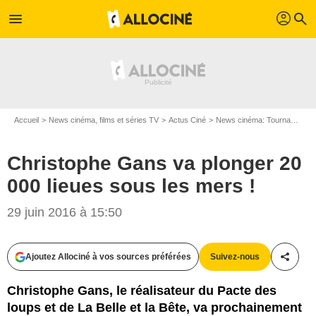
profil
menu
search
Accueil
News cinéma, films et séries TV
Actus Ciné
News cinéma: Tournages
Christophe Gans va plonger 20
000 lieues sous les mers !
29 juin 2016 à 15:50
AlloCiné / D.R.
Ajoutez Allociné à vos sources préférées
Suivez-nous
Partag
Christophe Gans, le réalisateur du Pacte des
loups et de La Belle et la Bête, va prochainement