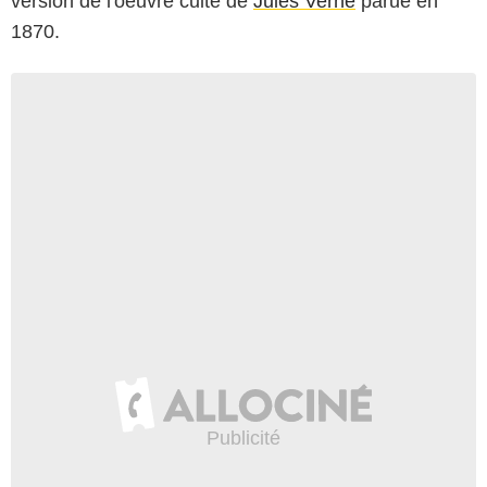
version de l'oeuvre culte de
Jules Verne
parue en
1870.