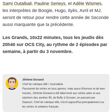
Sami Outalbali
,
Pauline Serieys
, et
Adèle Wismes
,
les interprètes de Boogie, Hugo, Ilyès, Avril et MJ,
seront de retour pour rendre cette année de Seconde
aussi marquante que la précédente.
Les Grands, 10x22 minutes, tous les jeudis dès
20h40 sur OCS City, au rythme de 2 épisodes par
semaine, à partir du 3 novembre.
Jérémie Dunand
Chef de rubrique télé / Journaliste
Passionné de séries en tous genres, mais aussi d'horreur et de teen
movies, Jérémie Dunand a été biberonné aux séries ados et aux
slashers des années 90, de Buffy à Scream, en passant par
Dawson. Chef de rubrique télé, il écrit aujourd'hui principalement sur
les séries et unitaires français.