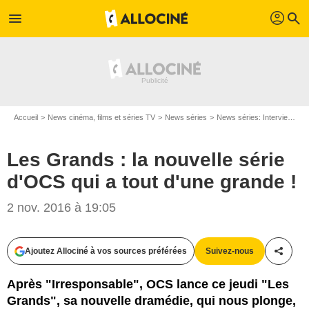
profil
menu
search
Accueil
News cinéma, films et séries TV
News séries
News séries: Interviews
Les Grands : la nouvelle série
d'OCS qui a tout d'une grande !
2 nov. 2016 à 19:05
Ajoutez Allociné à vos sources préférées
Suivez-nous
Partag
EMPREINTE DIGITALE
Après "Irresponsable", OCS lance ce jeudi "Les
Grands", sa nouvelle dramédie, qui nous plonge,