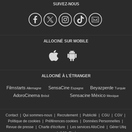
SUIVEZ-NOUS
ALLOCINÉ SUR MOBILE
ALLOCINÉ À L'ÉTRANGER
Filmstarts
SensaCine
Beyazperde
Allemagne
Espagne
Turquie
AdoroCinema
Sensacine México
Brésil
Mexique
Contact
|
Qui sommes-nous
|
Recrutement
|
Publicité
|
CGU
|
CGV
|
Politique de cookies
|
Préférences cookies
|
Données Personnelles
|
Revue de presse
|
Charte d'écriture
|
Les services AlloCiné
|
Gérer Utiq