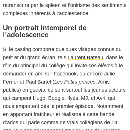
retranscrire par le spleen et l’onirisme des sentiments
complexes inhérents à l’adolescence.
Un portrait intemporel de
l’adolescence
Si le casting comporte quelques visages connus du
petit et du grand écran, tels
Laurent Bateau
, dans le
rôle du principal du collège qui invite ses élèves à le
demander en ami sur Facebook, ou encore
Julie
Ferrier
et
Paul Bartel
(
Les Petits princes
,
Amis
publics
) en
guests
, ce sont surtout les jeunes acteurs
EMPREINTE DIGITALE
qui campent Hugo, Boogie, Ilyès, MJ, et Avril qui
nous emportent dès le premier épisode. Notamment
en apportant fraîcheur et réalisme à cette bande
d’ados qui parle comme de vrais collégiens de 14