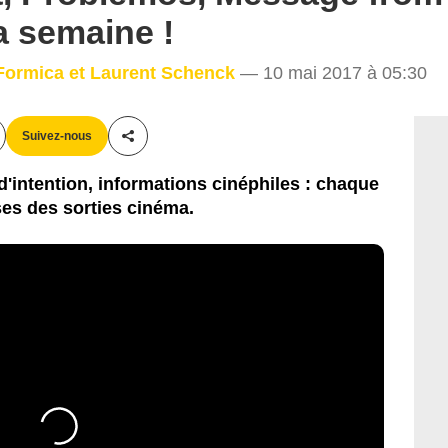
a semaine !
 Formica et Laurent Schenck
— 10 mai 2017 à 05:30
Suivez-nous
Partager cet article
'intention, informations cinéphiles : chaque
es des sorties cinéma.