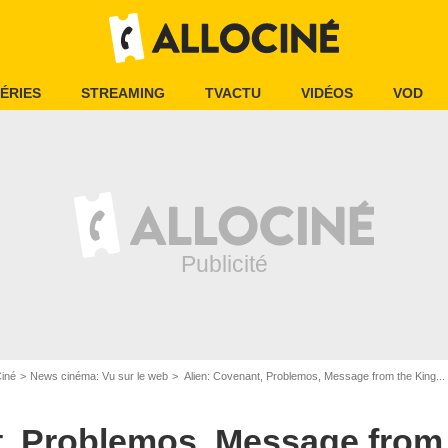
ÉRIES
STREAMING
TVACTU
VIDÉOS
VOD
Ciné
News cinéma: Vu sur le web
Alien: Covenant, Problemos, Message from the King... 
, Problemos, Message from t