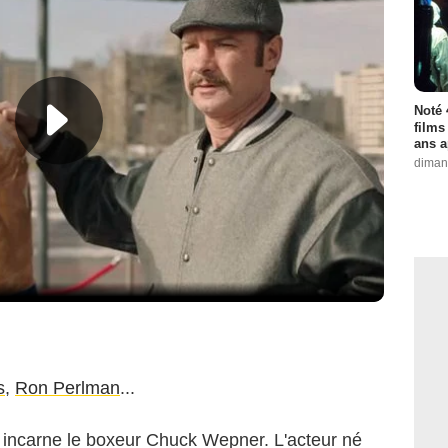
Noté 
films
ans a
diman
s
,
Ron Perlman
...
 incarne le boxeur Chuck Wepner. L'acteur né