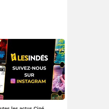
utes les actus Ciné