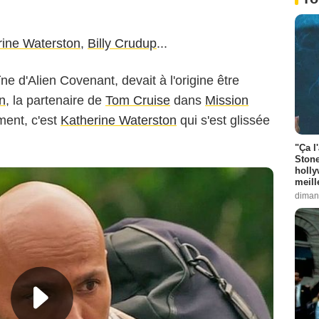
rine Waterston
,
Billy Crudup
...
ïne d'Alien Covenant, devait à l'origine être
n
, la partenaire de
Tom Cruise
dans
Mission
ment, c'est
Katherine Waterston
qui s'est glissée
"Ça l
Stone
holly
meill
diman