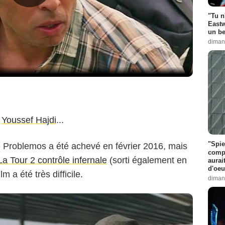
"Tu n
Eastw
un be
diman
,
Youssef Hajdi
...
"Spie
 Problemos a été achevé en février 2016, mais
compl
La Tour 2 contrôle infernale
(sorti également en
aurai
d'oeu
m a été très difficile.
diman