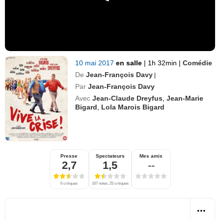
10 mai 2017
en salle
|
1h 32min
|
Comédie
De
Jean-François Davy
|
Par
Jean-François Davy
Avec
Jean-Claude Dreyfus
,
Jean-Marie
Bigard
,
Lola Marois Bigard
Presse
Spectateurs
Mes amis
2,7
1,5
--
6 critiques
167 notes, 25 critiques