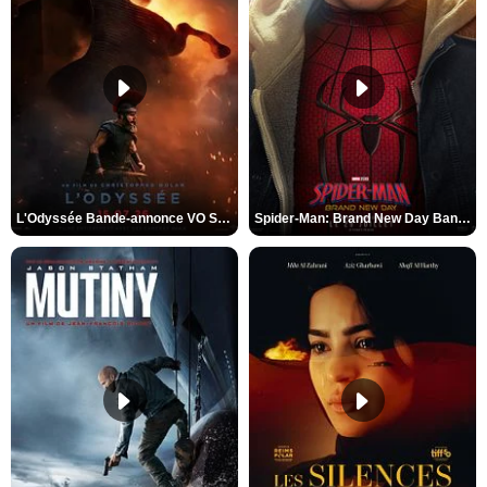
L'Odyssée Bande-annonce VO STFR
Spider-Man: Brand New Day Bande-annonce VO STFR