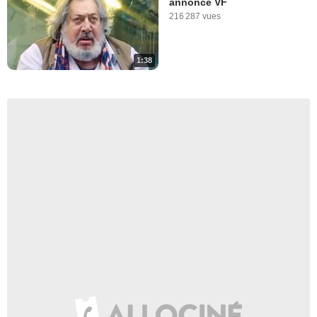
annonce VF
216 287 vues
1:38