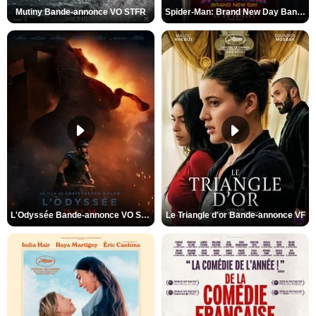
Mutiny Bande-annonce VO STFR
Spider-Man: Brand New Day Bande-annonce VO STFR
L'Odyssée Bande-annonce VO STFR
Le Triangle d'or Bande-annonce VF