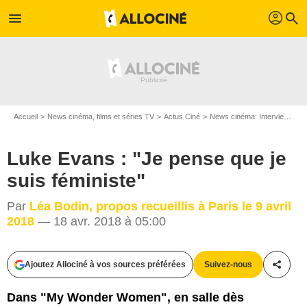
profil
menu
search
Accueil
News cinéma, films et séries TV
Actus Ciné
News cinéma: Interviews
L
Luke Evans : "Je pense que je
suis féministe"
Par
Léa Bodin, propos recueillis à Paris le 9 avril
2018
— 18 avr. 2018 à 05:00
Ajoutez Allociné à vos sources préférées
Suivez-nous
Partag
2017 Sony Pictures Entertainment Deutschland GmbH
Dans "My Wonder Women", en salle dès