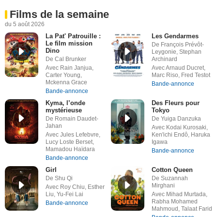
Films de la semaine
du 5 août 2026
La Pat' Patrouille :
Les Gendarmes
Le film mission
De François Prévôt-
Dino
Leygonie, Stephan
De Cal Brunker
Archinard
Avec Rain Janjua,
Avec Arnaud Ducret,
Carter Young,
Marc Riso, Fred Testot
Mckenna Grace
Bande-annonce
Bande-annonce
Kyma, l’onde
Des Fleurs pour
mystérieuse
Tokyo
De Romain Daudet-
De Yuiga Danzuka
Jahan
Avec Kodai Kurosaki,
Avec Jules Lefebvre,
Ken'ichi Endô, Haruka
Lucy Loste Berset,
Igawa
Mamadou Haïdara
Bande-annonce
Bande-annonce
Girl
Cotton Queen
De Shu Qi
De Suzannah
Mirghani
Avec Roy Chiu, Esther
Liu, Yu-Fei Lai
Avec Mihad Murtada,
Rabha Mohamed
Bande-annonce
Mahmoud, Talaat Farid