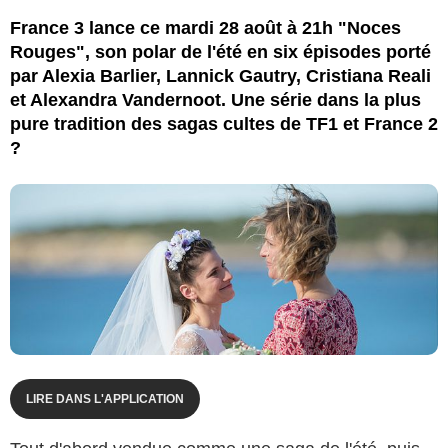
Nicolas Copin / Scarlett Production / France 3
France 3 lance ce mardi 28 août à 21h "Noces
Rouges", son polar de l'été en six épisodes porté
par Alexia Barlier, Lannick Gautry, Cristiana Reali
et Alexandra Vandernoot. Une série dans la plus
pure tradition des sagas cultes de TF1 et France 2
?
LIRE DANS L'APPLICATION