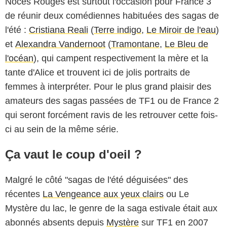
Noces Rouges est surtout l'occasion pour France 3
de réunir deux comédiennes habituées des sagas de
l'été :
Cristiana Reali
(
Terre indigo
,
Le Miroir de l'eau
)
et
Alexandra Vandernoot
(
Tramontane
,
Le Bleu de
l'océan
), qui campent respectivement la mère et la
tante d'Alice et trouvent ici de jolis portraits de
femmes à interpréter. Pour le plus grand plaisir des
amateurs des sagas passées de TF1 ou de France 2
qui seront forcément ravis de les retrouver cette fois-
ci au sein de la même série.
Ça vaut le coup d'oeil ?
Malgré le côté "sagas de l'été déguisées" des
récentes
La Vengeance aux yeux clairs
ou Le
Mystère du lac, le genre de la saga estivale était aux
abonnés absents depuis
Mystère
sur TF1 en 2007