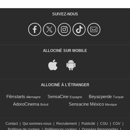
SUIVEZ-NOUS
ALLOCINÉ SUR MOBILE
ALLOCINÉ À L'ÉTRANGER
Filmstarts
SensaCine
Beyazperde
Allemagne
Espagne
Turquie
AdoroCinema
Sensacine México
Brésil
Mexique
Contact
|
Qui sommes-nous
|
Recrutement
|
Publicité
|
CGU
|
CGV
|
Politique de cookies
|
Préférences cookies
|
Données Personnelles
|