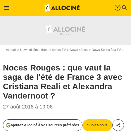
profil
menu
search
Accueil
News cinéma, films et séries TV
News séries
News Séries à la TV
Noce
Noces Rouges : que vaut la
saga de l'été de France 3 avec
Cristiana Reali et Alexandra
Vandernoot ?
27 août 2018 à 19:06
Ajoutez Allociné à vos sources préférées
Suivez-nous
Partag